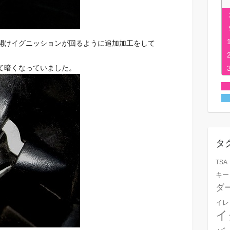
開けイグニッションが回るように追加加工をして
て暗くなっていました。
タ
TSA
キー
ダ
イレ
イ