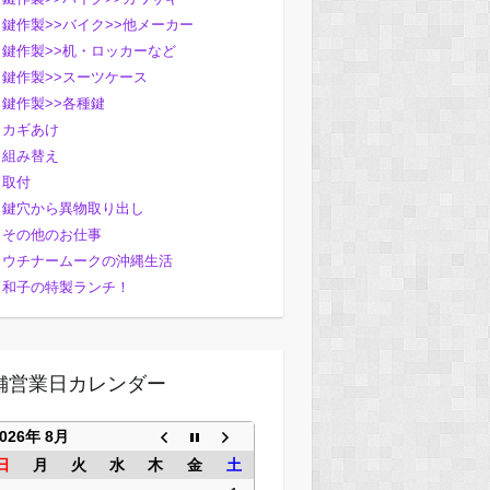
鍵作製>>バイク>>他メーカー
鍵作製>>机・ロッカーなど
鍵作製>>スーツケース
鍵作製>>各種鍵
カギあけ
組み替え
取付
鍵穴から異物取り出し
その他のお仕事
ウチナームークの沖縄生活
和子の特製ランチ！
舗営業日カレンダー
2026年 8月
日
月
火
水
木
金
土