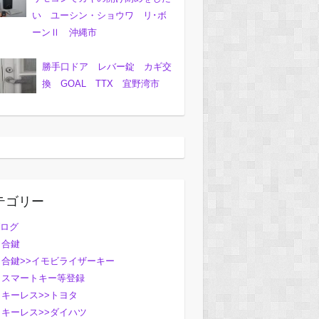
い ユーシン・ショウワ リ･ボ
ーンⅡ 沖縄市
勝手口ドア レバー錠 カギ交
換 GOAL TTX 宜野湾市
テゴリー
ログ
合鍵
合鍵>>イモビライザーキー
スマートキー等登録
キーレス>>トヨタ
キーレス>>ダイハツ