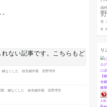
バ
城
＊＊
市
替
リ
しれない記事です。こちらもど
にほ
 鍵なくした 紛失鍵作製 宜野湾市
【鍵
合鍵
鍵屋
台湾製 鍵なくした 紛失鍵作製 宜野湾市
人気
Fa