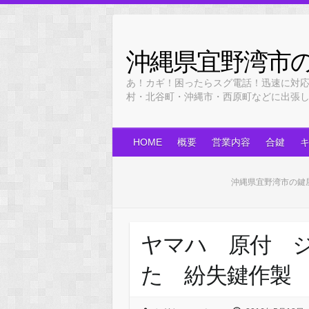
Skip
to
content
沖縄県宜野湾市
あ！カギ！困ったらスグ電話！迅速に対
村・北谷町・沖縄市・西原町などに出張します！
HOME
概要
営業内容
合鍵
沖縄県宜野湾市の鍵
ヤマハ 原付 ジ
た 紛失鍵作製