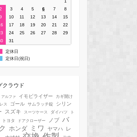
1
2
3
4
5
6
7
8
9
10
11
12
13
14
15
16
17
18
19
20
21
22
23
24
25
26
27
28
29
30
31
定休日
定休日(祝日)
グクラウド
イモビライザー
カギ開け
アルファ
シリン
ゴール
サムラッチ錠
レス
スズキ
ー
スーツケース
ダイハツ
ト
バ
ノブ
トヨタ
ドアクローザー
ク
ミワ
ホンダ
レ
ヤマハ
作製
交換