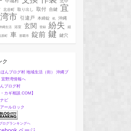
ー
中城村
北中
宜
取付
合鍵
村
北谷町
取り出し
野湾市
引違戸
本締錠
沖縄
机
紛失
玄関
浴室
組
沖縄生活
登録
鍵
錠前
車
鍵穴
西原町
那覇市
ンク
んブログ村
・カギ相談.COM】
ナビ
アールロック
ブログランキングへ
cebook ページ