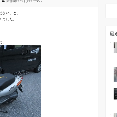
鍵作製>>バイク>>ヤマハ
ださい」と、
きました。
最
た。