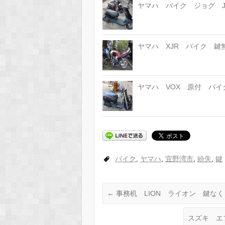
ヤマハ バイク ジョグ 
ヤマハ XJR バイク 
ヤマハ VOX 原付 バ
バイク
,
ヤマハ
,
宜野湾市
,
紛失
,
鍵
←
事務机 LION ライオン 鍵な
スズキ エ