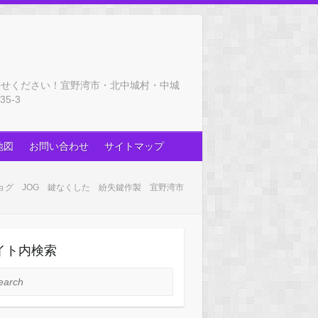
任せください！宜野湾市・北中城村・中城
5-3
地図
お問い合わせ
サイトマップ
ョグ JOG 鍵なくした 紛失鍵作製 宜野湾市
イト内検索
rch