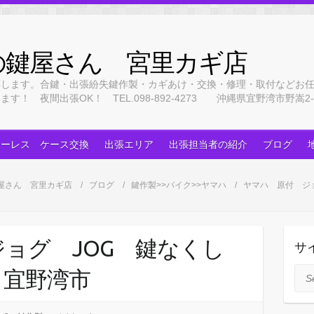
の鍵屋さん 宮里カギ店
応します。合鍵・出張紛失鍵作製・カギあけ・交換・修理・取付などお
 夜間出張OK！ TEL.098-892-4273 沖縄県宜野湾市野嵩2-3
キーレス ケース交換
出張エリア
出張担当者の紹介
ブログ
屋さん 宮里カギ店
ブログ
鍵作製>>バイク>>ヤマハ
ヤマハ 原付 ジ
ョグ JOG 鍵なくし
サ
 宜野湾市
Sea