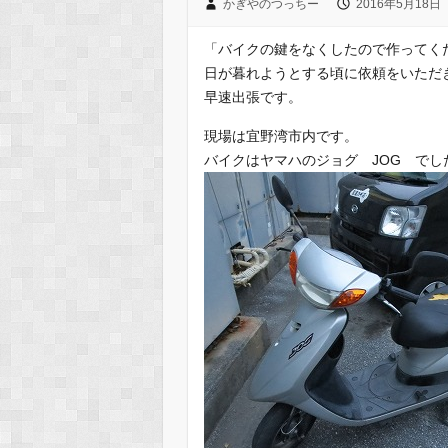
かぎやのつっちー
2016年5月18日
「バイクの鍵をなくしたので作ってく
日が暮れようとする頃に依頼をいただ
早速出張です。
現場は宜野湾市内です。
バイクはヤマハのジョグ JOG でし