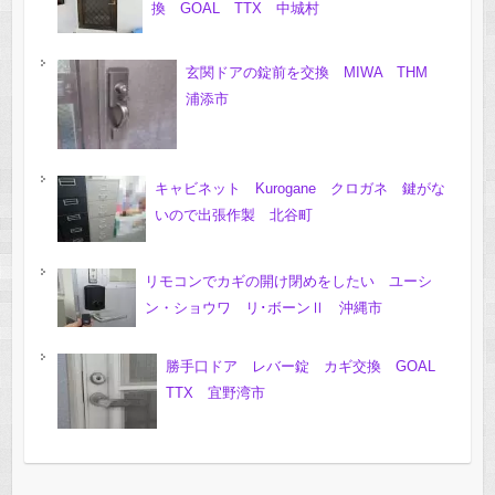
換 GOAL TTX 中城村
玄関ドアの錠前を交換 MIWA THM
浦添市
キャビネット Kurogane クロガネ 鍵がな
いので出張作製 北谷町
リモコンでカギの開け閉めをしたい ユーシ
ン・ショウワ リ･ボーンⅡ 沖縄市
勝手口ドア レバー錠 カギ交換 GOAL
TTX 宜野湾市