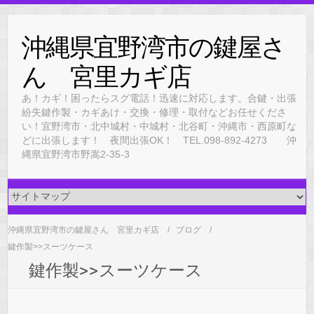
Skip
to
沖縄県宜野湾市の鍵屋さ
content
ん 宮里カギ店
あ！カギ！困ったらスグ電話！迅速に対応します。合鍵・出張
紛失鍵作製・カギあけ・交換・修理・取付などお任せくださ
い！宜野湾市・北中城村・中城村・北谷町・沖縄市・西原町な
どに出張します！ 夜間出張OK！ TEL.098-892-4273 沖
縄県宜野湾市野嵩2-35-3
沖縄県宜野湾市の鍵屋さん 宮里カギ店
ブログ
鍵作製>>スーツケース
鍵作製>>スーツケース