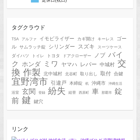
タグクラウド
イモビライザー
ゴー
カギ開け
キーレス
TSA
アルファ
スズキ
シリンダー
ル
サムラッチ錠
スーツケース
バイ
ノブ
トヨタ
ダイハツ
トイレ
ドアクローザー
交
ク
ミワ
ホンダ
レバー
ヤマハ
中城村
作製
換
取付
合鍵
北中城村
北谷町
取り出し
宜野湾市
引違戸
本締錠
沖縄市
机
沖縄生活
紛失
錠
玄関
車
浴室
組替
登録
西原町
那覇市
鍵
前
鍵穴
リンク