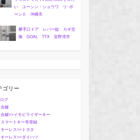
い ユーシン・ショウワ リ･ボ
ーンⅡ 沖縄市
勝手口ドア レバー錠 カギ交
換 GOAL TTX 宜野湾市
テゴリー
ログ
合鍵
合鍵>>イモビライザーキー
スマートキー等登録
キーレス>>トヨタ
キーレス>>ダイハツ