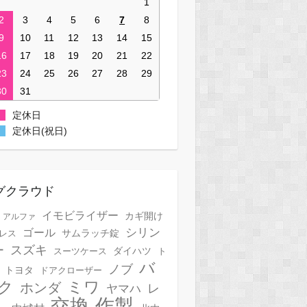
1
2
3
4
5
6
7
8
9
10
11
12
13
14
15
16
17
18
19
20
21
22
23
24
25
26
27
28
29
30
31
定休日
定休日(祝日)
グクラウド
イモビライザー
カギ開け
アルファ
シリン
ゴール
サムラッチ錠
レス
スズキ
ー
スーツケース
ダイハツ
ト
バ
ノブ
トヨタ
ドアクローザー
ク
ミワ
ホンダ
レ
ヤマハ
作製
交換