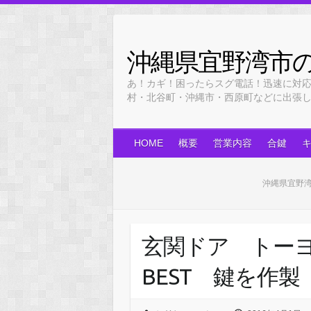
Skip
to
content
沖縄県宜野湾市
あ！カギ！困ったらスグ電話！迅速に対
村・北谷町・沖縄市・西原町などに出張します！
HOME
概要
営業内容
合鍵
沖縄県宜野
玄関ドア トー
BEST 鍵を作