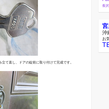
長沢
宮
沖
お
T
み立て直し、ドアの錠前に取り付けて完成です。