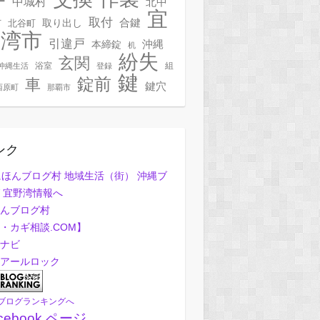
ー
中城村
北中
宜
取付
合鍵
村
北谷町
取り出し
野湾市
引違戸
本締錠
沖縄
机
紛失
玄関
浴室
組
沖縄生活
登録
鍵
錠前
車
鍵穴
西原町
那覇市
ンク
んブログ村
・カギ相談.COM】
ナビ
アールロック
ブログランキングへ
cebook ページ