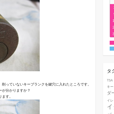
タ
TSA
、削っていないキーブランクを鍵穴に入れたところです。
キー
ーが分かりますか？
ダ
ります。
イレ
イ