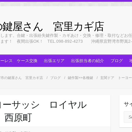
の鍵屋さん 宮里カギ店
応します。合鍵・出張紛失鍵作製・カギあけ・交換・修理・取付などお
 夜間出張OK！ TEL.098-892-4273 沖縄県宜野湾市野嵩2-3
キーレス ケース交換
出張エリア
出張担当者の紹介
ブログ
湾市の鍵屋さん 宮里カギ店
ブログ
鍵作製>>各種鍵
玄関ドア トーヨー
ヨーサッシ ロイヤル
サ
製 西原町
Sea