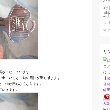
バ
城
市
替
リ
高さになっています。
にほ
び出ていると、鍵の回転が重く感じます。
【鍵
と、鍵が回らなくなります。
合鍵
ていきます。
鍵屋
人気
Fa