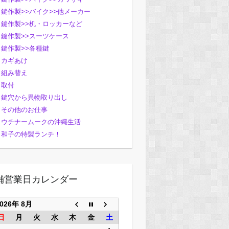
鍵作製>>バイク>>他メーカー
鍵作製>>机・ロッカーなど
鍵作製>>スーツケース
鍵作製>>各種鍵
カギあけ
組み替え
取付
鍵穴から異物取り出し
その他のお仕事
ウチナームークの沖縄生活
和子の特製ランチ！
舗営業日カレンダー
2026年 8月
日
月
火
水
木
金
土