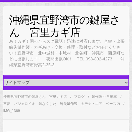
Skip
to
沖縄県宜野湾市の鍵屋さ
content
ん 宮里カギ店
あ！カギ！困ったらスグ電話！迅速に対応します。合鍵・出張
紛失鍵作製・カギあけ・交換・修理・取付などお任せくださ
い！宜野湾市・北中城村・中城村・北谷町・沖縄市・西原町な
どに出張します！ 夜間出張OK！ TEL.098-892-4273 沖
縄県宜野湾市野嵩2-35-3
沖縄県宜野湾市の鍵屋さん 宮里カギ店
ブログ
鍵作製>>自動車
三菱 パジェロイオ 鍵なくした 紛失鍵作製 カデナ・エア・ベース内
IMG_1369