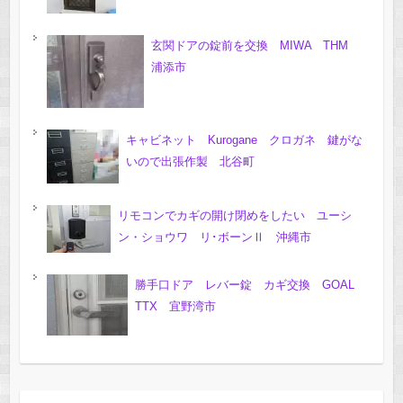
玄関ドアの錠前を交換 MIWA THM
浦添市
キャビネット Kurogane クロガネ 鍵がな
いので出張作製 北谷町
リモコンでカギの開け閉めをしたい ユーシ
ン・ショウワ リ･ボーンⅡ 沖縄市
勝手口ドア レバー錠 カギ交換 GOAL
TTX 宜野湾市