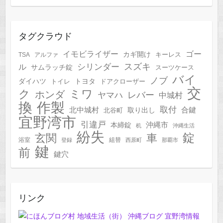
タグクラウド
イモビライザー
ゴー
カギ開け
キーレス
TSA
アルファ
スズキ
シリンダー
ル
サムラッチ錠
スーツケース
バイ
ノブ
トヨタ
ダイハツ
トイレ
ドアクローザー
交
ク
ミワ
ホンダ
レバー
ヤマハ
中城村
作製
換
取付
合鍵
北中城村
北谷町
取り出し
宜野湾市
引違戸
本締錠
沖縄市
机
沖縄生活
紛失
錠
玄関
車
浴室
組替
登録
西原町
那覇市
鍵
前
鍵穴
リンク