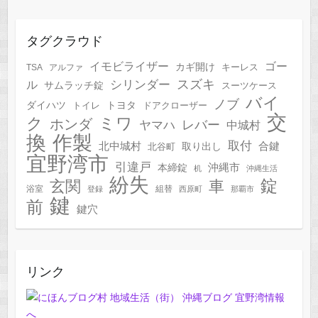
タグクラウド
イモビライザー
ゴー
カギ開け
キーレス
TSA
アルファ
スズキ
シリンダー
ル
サムラッチ錠
スーツケース
バイ
ノブ
トヨタ
ダイハツ
トイレ
ドアクローザー
交
ク
ミワ
ホンダ
レバー
ヤマハ
中城村
作製
換
取付
合鍵
北中城村
北谷町
取り出し
宜野湾市
引違戸
本締錠
沖縄市
机
沖縄生活
紛失
錠
玄関
車
浴室
組替
登録
西原町
那覇市
鍵
前
鍵穴
リンク