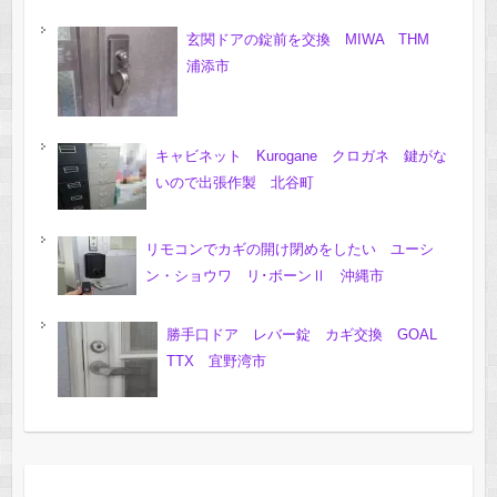
玄関ドアの錠前を交換 MIWA THM
浦添市
キャビネット Kurogane クロガネ 鍵がな
いので出張作製 北谷町
リモコンでカギの開け閉めをしたい ユーシ
ン・ショウワ リ･ボーンⅡ 沖縄市
勝手口ドア レバー錠 カギ交換 GOAL
TTX 宜野湾市