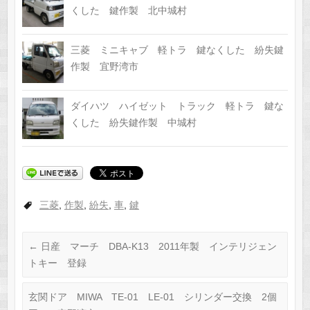
くした 鍵作製 北中城村
三菱 ミニキャブ 軽トラ 鍵なくした 紛失鍵
作製 宜野湾市
ダイハツ ハイゼット トラック 軽トラ 鍵な
くした 紛失鍵作製 中城村
三菱
,
作製
,
紛失
,
車
,
鍵
←
日産 マーチ DBA-K13 2011年製 インテリジェン
トキー 登録
玄関ドア MIWA TE-01 LE-01 シリンダー交換 2個