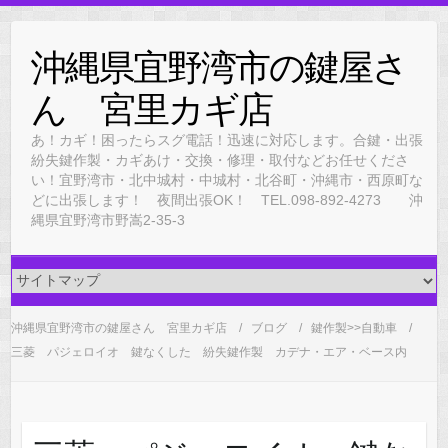
Skip
to
沖縄県宜野湾市の鍵屋さ
content
ん 宮里カギ店
あ！カギ！困ったらスグ電話！迅速に対応します。合鍵・出張
紛失鍵作製・カギあけ・交換・修理・取付などお任せくださ
い！宜野湾市・北中城村・中城村・北谷町・沖縄市・西原町な
どに出張します！ 夜間出張OK！ TEL.098-892-4273 沖
縄県宜野湾市野嵩2-35-3
沖縄県宜野湾市の鍵屋さん 宮里カギ店
ブログ
鍵作製>>自動車
三菱 パジェロイオ 鍵なくした 紛失鍵作製 カデナ・エア・ベース内