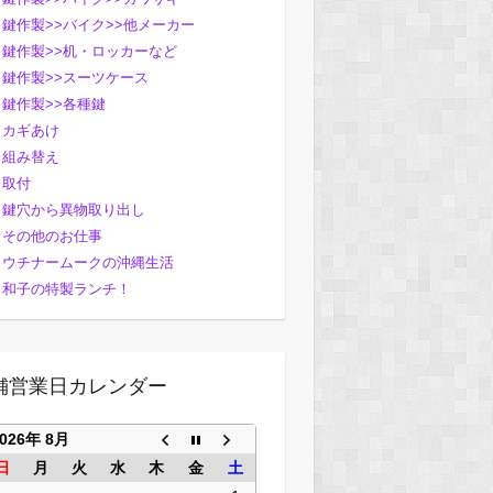
鍵作製>>バイク>>他メーカー
鍵作製>>机・ロッカーなど
鍵作製>>スーツケース
鍵作製>>各種鍵
カギあけ
組み替え
取付
鍵穴から異物取り出し
その他のお仕事
ウチナームークの沖縄生活
和子の特製ランチ！
舗営業日カレンダー
2026年 8月
日
月
火
水
木
金
土