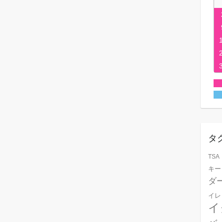
タ
TSA
キー
ダ
イレ
イ