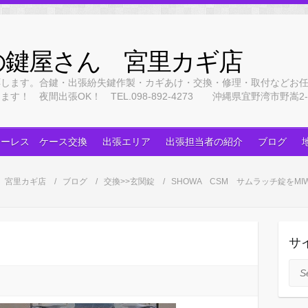
の鍵屋さん 宮里カギ店
応します。合鍵・出張紛失鍵作製・カギあけ・交換・修理・取付などお
 夜間出張OK！ TEL.098-892-4273 沖縄県宜野湾市野嵩2-3
キーレス ケース交換
出張エリア
出張担当者の紹介
ブログ
 宮里カギ店
ブログ
交換>>玄関錠
SHOWA CSM サムラッチ錠をM
サ
Sea