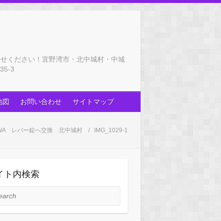
任せください！宜野湾市・北中城村・中城
5-3
地図
お問い合わせ
サイトマップ
IWA レバー錠へ交換 北中城村
IMG_1029-1
イト内検索
rch