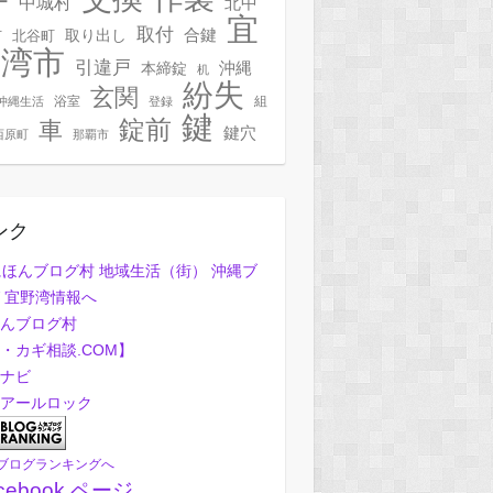
ー
中城村
北中
宜
取付
合鍵
村
北谷町
取り出し
野湾市
引違戸
本締錠
沖縄
机
紛失
玄関
浴室
組
沖縄生活
登録
鍵
錠前
車
鍵穴
西原町
那覇市
ンク
んブログ村
・カギ相談.COM】
ナビ
アールロック
ブログランキングへ
cebook ページ