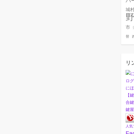
バ
城
市
替
リ
にほ
【鍵
合鍵
鍵屋
人気
Fa