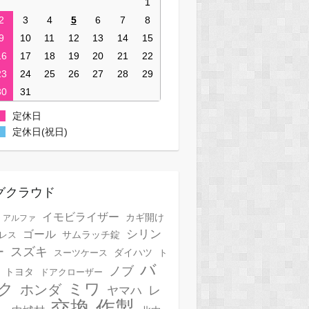
1
2
3
4
5
6
7
8
9
10
11
12
13
14
15
16
17
18
19
20
21
22
23
24
25
26
27
28
29
30
31
定休日
定休日(祝日)
グクラウド
イモビライザー
カギ開け
アルファ
シリン
ゴール
サムラッチ錠
レス
スズキ
ー
スーツケース
ダイハツ
ト
バ
ノブ
トヨタ
ドアクローザー
ク
ミワ
ホンダ
レ
ヤマハ
作製
交換