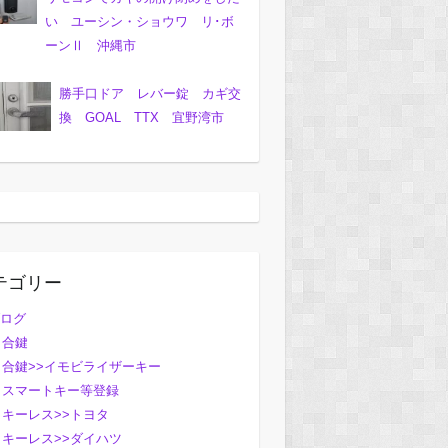
い ユーシン・ショウワ リ･ボ
ーンⅡ 沖縄市
勝手口ドア レバー錠 カギ交
換 GOAL TTX 宜野湾市
テゴリー
ログ
合鍵
合鍵>>イモビライザーキー
スマートキー等登録
キーレス>>トヨタ
キーレス>>ダイハツ