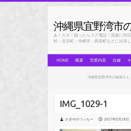
Skip
to
content
沖縄県宜野湾市
あ！カギ！困ったらスグ電話！迅速に対
村・北谷町・沖縄市・西原町などに出張します！
HOME
概要
営業内容
合鍵
沖縄県宜野湾市の鍵屋さん
IMG_1029-1
かぎやのつっちー
2017年5月19日