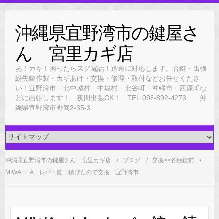
Skip
to
沖縄県宜野湾市の鍵屋さ
content
ん 宮里カギ店
あ！カギ！困ったらスグ電話！迅速に対応します。合鍵・出張
紛失鍵作製・カギあけ・交換・修理・取付などお任せくださ
い！宜野湾市・北中城村・中城村・北谷町・沖縄市・西原町な
どに出張します！ 夜間出張OK！ TEL.098-892-4273 沖
縄県宜野湾市野嵩2-35-3
沖縄県宜野湾市の鍵屋さん 宮里カギ店
ブログ
交換>>各種錠前
MIWA LA レバー錠 錆びたので交換 宜野湾市