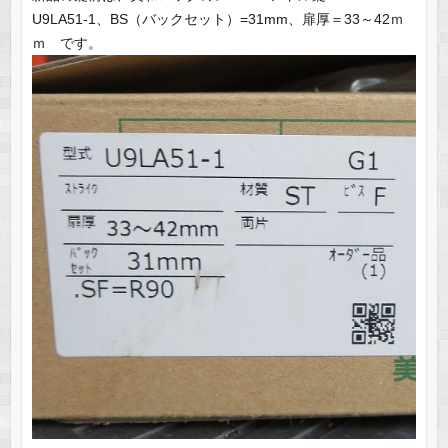
U9LA51-1、BS（バックセット）=31mm、扉厚＝33～42ｍ
ｍ です。