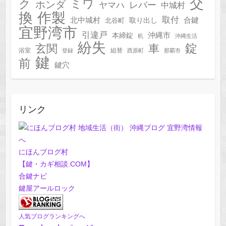
交
ク
ミワ
ホンダ
レバー
ヤマハ
中城村
作製
換
取付
合鍵
北中城村
北谷町
取り出し
宜野湾市
引違戸
本締錠
沖縄市
机
沖縄生活
紛失
錠
玄関
車
浴室
組替
登録
西原町
那覇市
鍵
前
鍵穴
リンク
にほんブログ村
【鍵・カギ相談.COM】
合鍵ナビ
鍵屋アールロック
人気ブログランキングへ