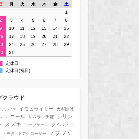
日
月
火
水
木
金
土
1
2
3
4
5
6
7
8
9
10
11
12
13
14
15
16
17
18
19
20
21
22
23
24
25
26
27
28
29
30
31
定休日
定休日(祝日)
グクラウド
イモビライザー
カギ開け
アルファ
シリン
ゴール
サムラッチ錠
レス
スズキ
ー
スーツケース
ダイハツ
ト
バ
ノブ
トヨタ
ドアクローザー