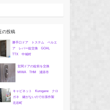
近の投稿
勝手口ドア トステム ベルエ
ア レバー錠交換 GOAL
TTX 中城村
玄関ドアの錠前を交換
MIWA THM 浦添市
キャビネット Kurogane クロ
ガネ 鍵がないので出張作製
北谷町