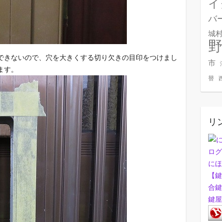
イ
バ
城
できないので、穴を大きくする切り欠きの目印をつけまし
市
ます。
替
リ
にほ
【鍵
合鍵
鍵屋