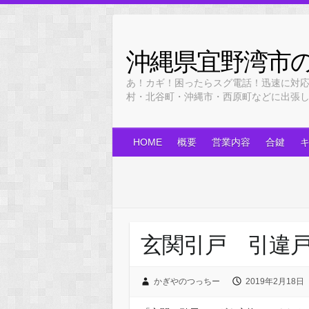
Skip
to
content
沖縄県宜野湾市
あ！カギ！困ったらスグ電話！迅速に対
村・北谷町・沖縄市・西原町などに出張します！
HOME
概要
営業内容
合鍵
玄関引戸 引違
かぎやのつっちー
2019年2月18日