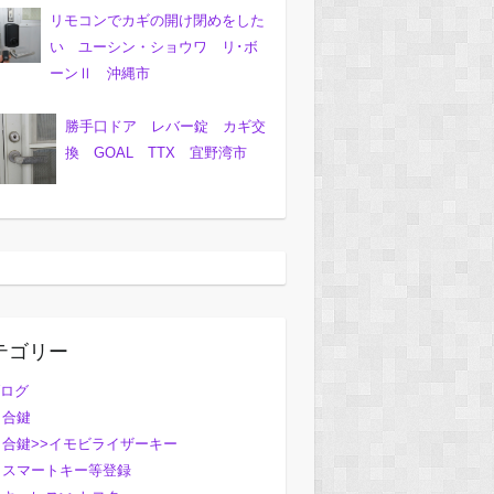
リモコンでカギの開け閉めをした
い ユーシン・ショウワ リ･ボ
ーンⅡ 沖縄市
勝手口ドア レバー錠 カギ交
換 GOAL TTX 宜野湾市
テゴリー
ログ
合鍵
合鍵>>イモビライザーキー
スマートキー等登録