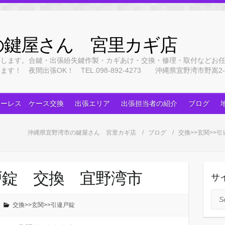
の鍵屋さん 宮里カギ店
応します。合鍵・出張紛失鍵作製・カギあけ・交換・修理・取付などお
 夜間出張OK！ TEL.098-892-4273 沖縄県宜野湾市野嵩2-3
キーレス ケース交換
出張エリア
出張担当者の紹介
ブログ
沖縄県宜野湾市の鍵屋さん 宮里カギ店
ブログ
交換>>玄関>>引
戸錠 交換 宜野湾市
サ
Sea
交換>>玄関>>引違戸錠