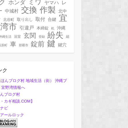
ク
ミワ
ホンダ
レ
ヤマハ
作製
交換
ー
中城村
北中
宜
取付
合鍵
村
北谷町
取り出し
野湾市
引違戸
本締錠
沖縄
机
紛失
玄関
浴室
組
沖縄生活
登録
鍵
錠前
車
鍵穴
西原町
那覇市
ンク
んブログ村
・カギ相談.COM】
ナビ
アールロック