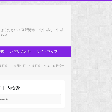
任せください！宜野湾市・北中城村・中城
5-3
地図
お問い合わせ
サイトマップ
違戸錠
玄関引戸 引違戸錠 交換 宜野湾市
イト内検索
rch