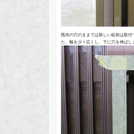
既存の穴のままでは新しい錠前は取付
た。幅を少々広くし、下に穴を伸ばし