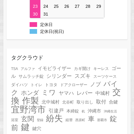
23
24
25
26
27
28
29
30
31
定休日
定休日(祝日)
タグクラウド
イモビライザー
ゴー
カギ開け
キーレス
TSA
アルファ
スズキ
シリンダー
ル
サムラッチ錠
スーツケース
バイ
ノブ
トヨタ
ダイハツ
トイレ
ドアクローザー
交
ク
ミワ
ホンダ
レバー
ヤマハ
中城村
作製
換
取付
合鍵
北中城村
北谷町
取り出し
宜野湾市
引違戸
本締錠
沖縄市
机
沖縄生活
紛失
錠
玄関
車
浴室
組替
登録
西原町
那覇市
鍵
前
鍵穴