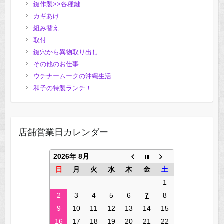
鍵作製>>各種鍵
カギあけ
組み替え
取付
鍵穴から異物取り出し
その他のお仕事
ウチナームークの沖縄生活
和子の特製ランチ！
店舗営業日カレンダー
2026年 8月
日
月
火
水
木
金
土
1
2
3
4
5
6
7
8
9
10
11
12
13
14
15
16
17
18
19
20
21
22