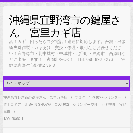
Skip
to
沖縄県宜野湾市の鍵屋さ
content
ん 宮里カギ店
あ！カギ！困ったらスグ電話！迅速に対応します。合鍵・出張
紛失鍵作製・カギあけ・交換・修理・取付などお任せくださ
い！宜野湾市・北中城村・中城村・北谷町・沖縄市・西原町な
どに出張します！ 夜間出張OK！ TEL.098-892-4273 沖
縄県宜野湾市野嵩2-35-3
沖縄県宜野湾市の鍵屋さん 宮里カギ店
ブログ
交換>>シリンダー
勝手口ドア U-SHIN SHOWA QDJ-902 シリンダー交換 カギ交換 宜野
湾市
IMG_5860-1