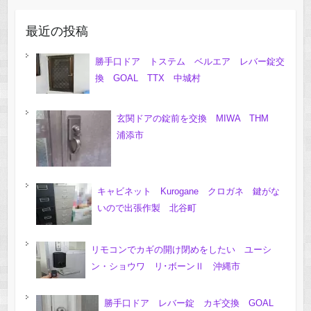
最近の投稿
勝手口ドア トステム ベルエア レバー錠交
換 GOAL TTX 中城村
玄関ドアの錠前を交換 MIWA THM
浦添市
キャビネット Kurogane クロガネ 鍵がな
いので出張作製 北谷町
リモコンでカギの開け閉めをしたい ユーシ
ン・ショウワ リ･ボーンⅡ 沖縄市
勝手口ドア レバー錠 カギ交換 GOAL