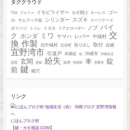
タグクラウド
イモビライザー
ゴー
カギ開け
キーレス
TSA
アルファ
スズキ
シリンダー
ル
サムラッチ錠
スーツケース
バイ
ノブ
トヨタ
ダイハツ
トイレ
ドアクローザー
交
ク
ミワ
ホンダ
レバー
ヤマハ
中城村
作製
換
取付
合鍵
北中城村
北谷町
取り出し
宜野湾市
引違戸
本締錠
沖縄市
机
沖縄生活
紛失
錠
玄関
車
浴室
組替
登録
西原町
那覇市
鍵
前
鍵穴
リンク
にほんブログ村
【鍵・カギ相談.COM】