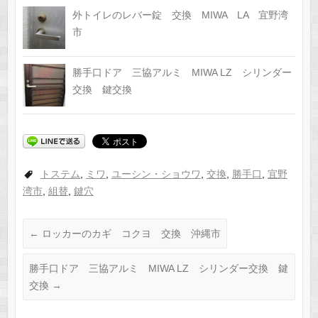
外トイレのレバー錠 交換 MIWA LA 宜野湾
市
勝手口ドア 三協アルミ MIWA LZ シリンダー
交換 鍵交換
トステム
,
ミワ
,
ユーシン・ショウワ
,
交換
,
勝手口
,
宜野
湾市
,
組替
,
鍵穴
←
ロッカーのカギ コクヨ 交換 沖縄市
勝手口ドア 三協アルミ MIWA LZ シリンダー交換 鍵
交換
→