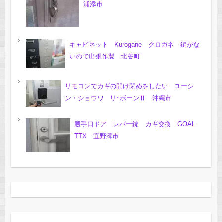
浦添市
キャビネット Kurogane クロガネ 鍵がな
いので出張作製 北谷町
リモコンでカギの開け閉めをしたい ユーシ
ン・ショウワ リ･ボーンⅡ 沖縄市
勝手口ドア レバー錠 カギ交換 GOAL
TTX 宜野湾市