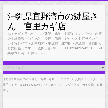
Skip
to
沖縄県宜野湾市の鍵屋さ
content
ん 宮里カギ店
あ！カギ！困ったらスグ電話！迅速に対応します。合鍵・出張
紛失鍵作製・カギあけ・交換・修理・取付などお任せくださ
い！宜野湾市・北中城村・中城村・北谷町・沖縄市・西原町な
どに出張します！ 夜間出張OK！ TEL.098-892-4273 沖
縄県宜野湾市野嵩2-35-3
沖縄県宜野湾市の鍵屋さん 宮里カギ店
ブログ
交換>>シリンダー
勝手口ドア U-SHIN SHOWA QDJ-902 シリンダー交換 カギ交換 宜野
湾市