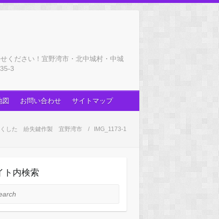
任せください！宜野湾市・北中城村・中城
5-3
地図
お問い合わせ
サイトマップ
鍵なくした 紛失鍵作製 宜野湾市
IMG_1173-1
イト内検索
rch