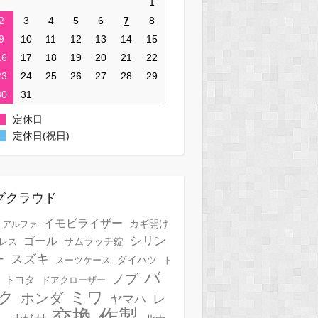
1
2
3
4
5
6
7
8
9
10
11
12
13
14
15
16
17
18
19
20
21
22
23
24
25
26
27
28
29
30
31
定休日
定休日(祝日)
グクラウド
イモビライザー
カギ開け
アルファ
シリン
ゴール
サムラッチ錠
レス
スズキ
ー
スーツケース
ダイハツ
ト
バ
ノブ
トヨタ
ドアクローザー
ク
ミワ
ホンダ
レ
ヤマハ
作製
交換