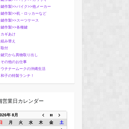
鍵作製>>バイク>>他メーカー
鍵作製>>机・ロッカーなど
鍵作製>>スーツケース
鍵作製>>各種鍵
カギあけ
組み替え
取付
鍵穴から異物取り出し
その他のお仕事
ウチナームークの沖縄生活
和子の特製ランチ！
舗営業日カレンダー
2026年 8月
日
月
火
水
木
金
土