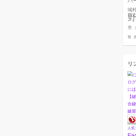
バ
城
市
替
リ
にほ
【鍵
合鍵
鍵屋
人気
Fa