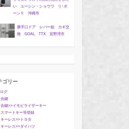
い ユーシン・ショウワ リ･ボ
ーンⅡ 沖縄市
勝手口ドア レバー錠 カギ交
換 GOAL TTX 宜野湾市
テゴリー
ログ
合鍵
合鍵>>イモビライザーキー
スマートキー等登録
キーレス>>トヨタ
キーレス>>ダイハツ