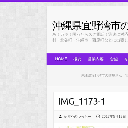
Skip
to
content
沖縄県宜野湾市
あ！カギ！困ったらスグ電話！迅速に対
村・北谷町・沖縄市・西原町などに出張します！
HOME
概要
営業内容
合鍵
沖縄県宜野湾市の鍵屋さん 
IMG_1173-1
かぎやのつっちー
2017年5月12日