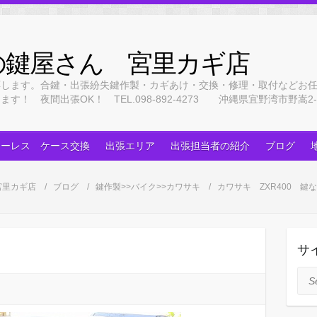
の鍵屋さん 宮里カギ店
応します。合鍵・出張紛失鍵作製・カギあけ・交換・修理・取付などお
 夜間出張OK！ TEL.098-892-4273 沖縄県宜野湾市野嵩2-3
キーレス ケース交換
出張エリア
出張担当者の紹介
ブログ
宮里カギ店
ブログ
鍵作製>>バイク>>カワサキ
カワサキ ZXR400 
サ
Sea