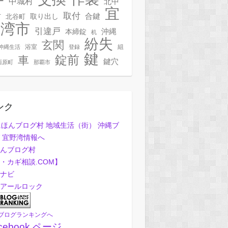
ー
中城村
北中
宜
取付
合鍵
村
北谷町
取り出し
野湾市
引違戸
本締錠
沖縄
机
紛失
玄関
浴室
組
沖縄生活
登録
鍵
錠前
車
鍵穴
西原町
那覇市
ンク
んブログ村
・カギ相談.COM】
ナビ
アールロック
ブログランキングへ
cebook ページ