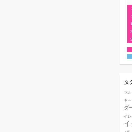
タ
TSA
キー
ダ
イレ
イ