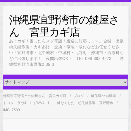
Skip
to
沖縄県宜野湾市の鍵屋さ
content
ん 宮里カギ店
あ！カギ！困ったらスグ電話！迅速に対応します。合鍵・出張
紛失鍵作製・カギあけ・交換・修理・取付などお任せくださ
い！宜野湾市・北中城村・中城村・北谷町・沖縄市・西原町な
どに出張します！ 夜間出張OK！ TEL.098-892-4273 沖
縄県宜野湾市野嵩2-35-3
沖縄県宜野湾市の鍵屋さん 宮里カギ店
ブログ
鍵作製>>自動車
トヨタ ラヴ4 L（RAV4 L） 鍵なくした 紛失鍵作製 宜野湾市
IMG_7509