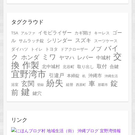
タグクラウド
イモビライザー
ゴー
カギ開け
キーレス
TSA
アルファ
スズキ
シリンダー
ル
サムラッチ錠
スーツケース
バイ
ノブ
トヨタ
ダイハツ
トイレ
ドアクローザー
交
ク
ミワ
ホンダ
レバー
ヤマハ
中城村
作製
換
取付
合鍵
北中城村
北谷町
取り出し
宜野湾市
引違戸
本締錠
沖縄市
机
沖縄生活
紛失
錠
玄関
車
浴室
組替
登録
西原町
那覇市
鍵
前
鍵穴
リンク