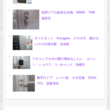
玄関ドアの錠前を交換 MIWA THM
浦添市
キャビネット Kurogane クロガネ 鍵がな
いので出張作製 北谷町
リモコンでカギの開け閉めをしたい ユーシ
ン・ショウワ リ･ボーンⅡ 沖縄市
勝手口ドア レバー錠 カギ交換 GOAL
TTX 宜野湾市