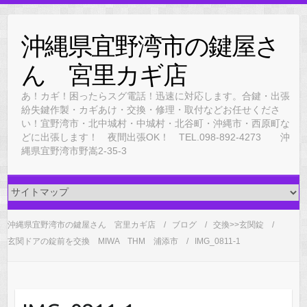
Skip
to
沖縄県宜野湾市の鍵屋さ
content
ん 宮里カギ店
あ！カギ！困ったらスグ電話！迅速に対応します。合鍵・出張
紛失鍵作製・カギあけ・交換・修理・取付などお任せくださ
い！宜野湾市・北中城村・中城村・北谷町・沖縄市・西原町な
どに出張します！ 夜間出張OK！ TEL.098-892-4273 沖
縄県宜野湾市野嵩2-35-3
沖縄県宜野湾市の鍵屋さん 宮里カギ店
ブログ
交換>>玄関錠
玄関ドアの錠前を交換 MIWA THM 浦添市
IMG_0811-1