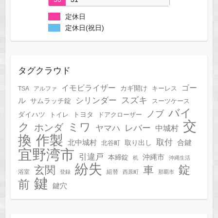
定休日
定休日(祝日)
タグクラウド
イモビライザー
ゴー
カギ開け
キーレス
TSA
アルファ
スズキ
シリンダー
ル
サムラッチ錠
スーツケース
バイ
ノブ
トヨタ
ダイハツ
トイレ
ドアクローザー
交
ク
ミワ
ホンダ
レバー
ヤマハ
中城村
作製
換
取付
合鍵
北中城村
北谷町
取り出し
宜野湾市
引違戸
本締錠
沖縄市
机
沖縄生活
紛失
錠
玄関
車
浴室
組替
登録
西原町
那覇市
鍵
前
鍵穴