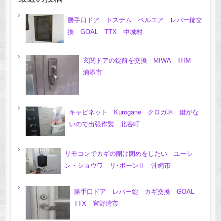
勝手口ドア トステム ベルエア レバー錠交
換 GOAL TTX 中城村
玄関ドアの錠前を交換 MIWA THM
浦添市
キャビネット Kurogane クロガネ 鍵がな
いので出張作製 北谷町
リモコンでカギの開け閉めをしたい ユーシ
ン・ショウワ リ･ボーンⅡ 沖縄市
勝手口ドア レバー錠 カギ交換 GOAL
TTX 宜野湾市