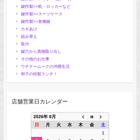
鍵作製>>机・ロッカーなど
鍵作製>>スーツケース
鍵作製>>各種鍵
カギあけ
組み替え
取付
鍵穴から異物取り出し
その他のお仕事
ウチナームークの沖縄生活
和子の特製ランチ！
店舗営業日カレンダー
2026年 8月
日
月
火
水
木
金
土
1