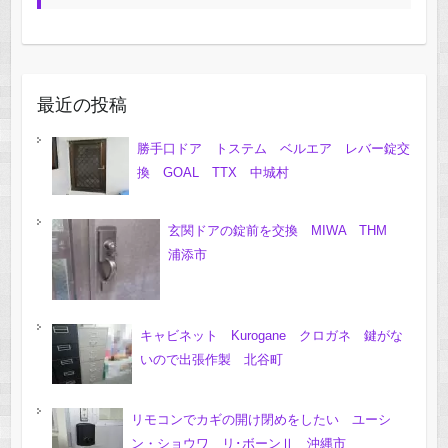
最近の投稿
勝手口ドア トステム ベルエア レバー錠交
換 GOAL TTX 中城村
玄関ドアの錠前を交換 MIWA THM
浦添市
キャビネット Kurogane クロガネ 鍵がな
いので出張作製 北谷町
リモコンでカギの開け閉めをしたい ユーシ
ン・ショウワ リ･ボーンⅡ 沖縄市