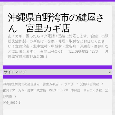
Skip
to
沖縄県宜野湾市の鍵屋さ
content
ん 宮里カギ店
あ！カギ！困ったらスグ電話！迅速に対応します。合鍵・出張
紛失鍵作製・カギあけ・交換・修理・取付などお任せくださ
い！宜野湾市・北中城村・中城村・北谷町・沖縄市・西原町な
どに出張します！ 夜間出張OK！ TEL.098-892-4273 沖
縄県宜野湾市野嵩2-35-3
沖縄県宜野湾市の鍵屋さん 宮里カギ店
ブログ
交換>>玄関錠
玄関ドア カギ・錠前一式交換 WEST 5500 本締錠 サムラッチ錠 宜
野湾市
IMG_8660-1