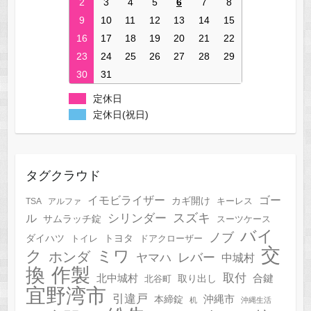
2
3
4
5
6
7
8
9
10
11
12
13
14
15
16
17
18
19
20
21
22
23
24
25
26
27
28
29
30
31
定休日
定休日(祝日)
タグクラウド
イモビライザー
ゴー
カギ開け
キーレス
TSA
アルファ
スズキ
シリンダー
ル
サムラッチ錠
スーツケース
バイ
ノブ
トヨタ
ダイハツ
トイレ
ドアクローザー
交
ク
ミワ
ホンダ
レバー
ヤマハ
中城村
作製
換
取付
合鍵
北中城村
北谷町
取り出し
宜野湾市
引違戸
本締錠
沖縄市
机
沖縄生活