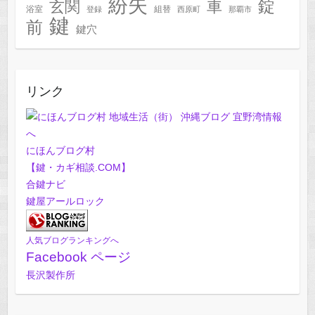
紛失
錠
玄関
車
浴室
組替
登録
西原町
那覇市
鍵
前
鍵穴
リンク
にほんブログ村
【鍵・カギ相談.COM】
合鍵ナビ
鍵屋アールロック
人気ブログランキングへ
Facebook ページ
長沢製作所