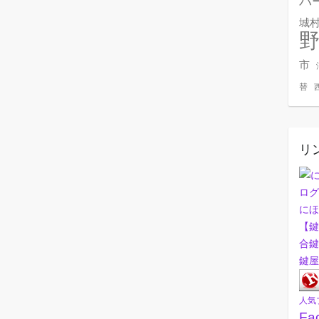
バ
城
市
替
リ
にほ
【鍵
合鍵
鍵屋
人気
Fa