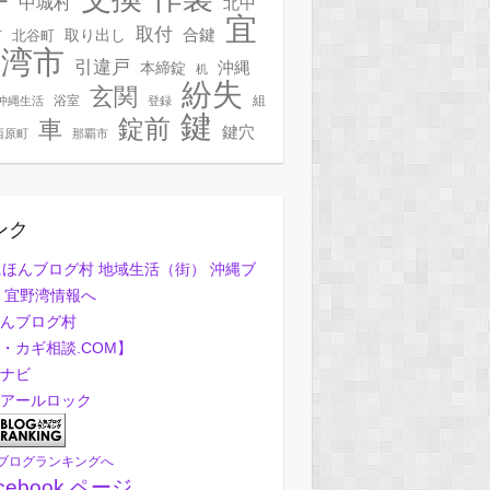
ー
中城村
北中
宜
取付
合鍵
村
北谷町
取り出し
野湾市
引違戸
本締錠
沖縄
机
紛失
玄関
浴室
組
沖縄生活
登録
鍵
錠前
車
鍵穴
西原町
那覇市
ンク
んブログ村
・カギ相談.COM】
ナビ
アールロック
ブログランキングへ
cebook ページ