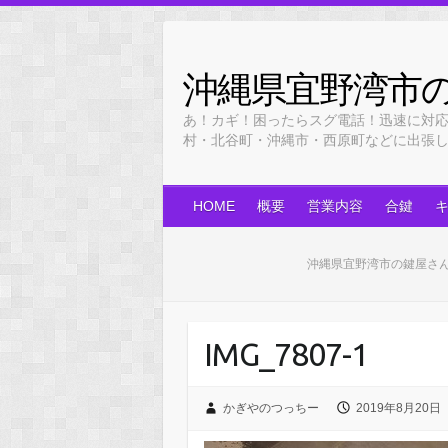
Skip
to
content
沖縄県宜野湾市
あ！カギ！困ったらスグ電話！迅速に対
村・北谷町・沖縄市・西原町などに出張します！
HOME
概要
営業内容
合鍵
沖縄県宜野湾市の鍵屋さ
IMG_7807-1
かぎやのつっちー
2019年8月20日