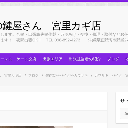
の鍵屋さん 宮里カギ店
応します。合鍵・出張紛失鍵作製・カギあけ・交換・修理・取付などお
 夜間出張OK！ TEL.098-892-4273 沖縄県宜野湾市野嵩2-3
キーレス ケース交換
出張エリア
出張担当者の紹介
ブログ
ん 宮里カギ店
ブログ
鍵作製>>バイク>>カワサキ
カワサキ バイク W
サ
Sea