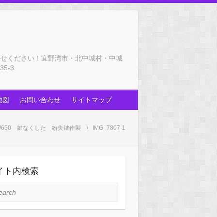
任せください！宜野湾市・北中城村・中城
5-3
地図
お問い合わせ
サイトマップ
650 鍵なくした 紛失鍵作製
IMG_7807-1
イト内検索
rch