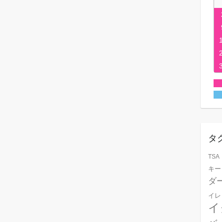
タ
TSA
キー
ダ
イレ
イ