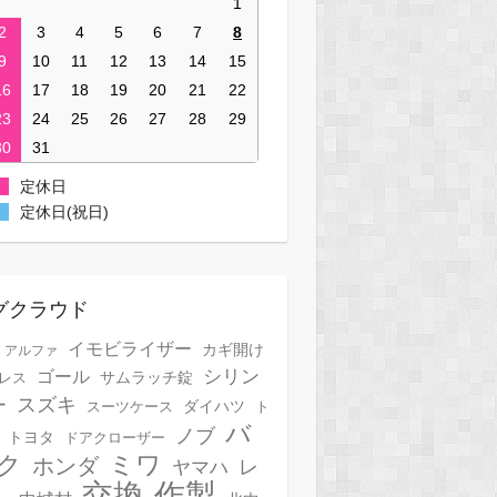
1
2
3
4
5
6
7
8
9
10
11
12
13
14
15
16
17
18
19
20
21
22
23
24
25
26
27
28
29
30
31
定休日
定休日(祝日)
グクラウド
イモビライザー
カギ開け
アルファ
シリン
ゴール
サムラッチ錠
レス
スズキ
ー
スーツケース
ダイハツ
ト
バ
ノブ
トヨタ
ドアクローザー
ク
ミワ
ホンダ
レ
ヤマハ
作製
交換