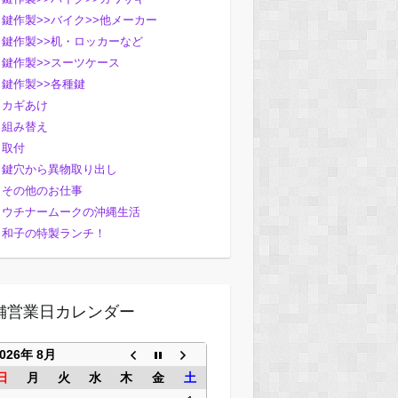
鍵作製>>バイク>>他メーカー
鍵作製>>机・ロッカーなど
鍵作製>>スーツケース
鍵作製>>各種鍵
カギあけ
組み替え
取付
鍵穴から異物取り出し
その他のお仕事
ウチナームークの沖縄生活
和子の特製ランチ！
舗営業日カレンダー
2026年 8月
日
月
火
水
木
金
土