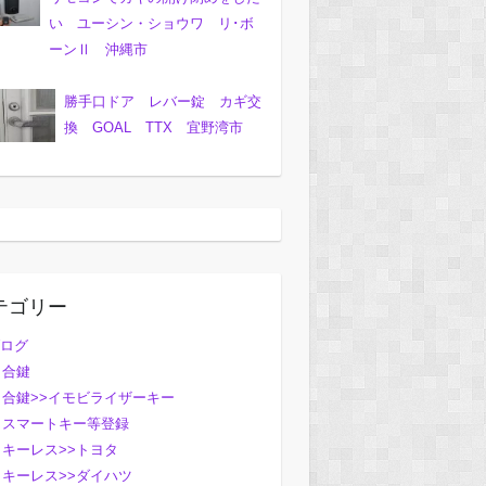
い ユーシン・ショウワ リ･ボ
ーンⅡ 沖縄市
勝手口ドア レバー錠 カギ交
換 GOAL TTX 宜野湾市
テゴリー
ログ
合鍵
合鍵>>イモビライザーキー
スマートキー等登録
キーレス>>トヨタ
キーレス>>ダイハツ