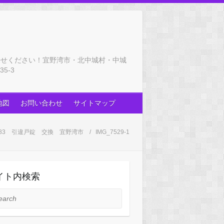
任せください！宜野湾市・北中城村・中城
5-3
地図
お問い合わせ
サイトマップ
SL83 引違戸錠 交換 宜野湾市
IMG_7529-1
イト内検索
rch