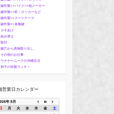
鍵作製>>バイク>>他メーカー
鍵作製>>机・ロッカーなど
鍵作製>>スーツケース
鍵作製>>各種鍵
カギあけ
組み替え
取付
鍵穴から異物取り出し
その他のお仕事
ウチナームークの沖縄生活
和子の特製ランチ！
舗営業日カレンダー
2026年 8月
日
月
火
水
木
金
土