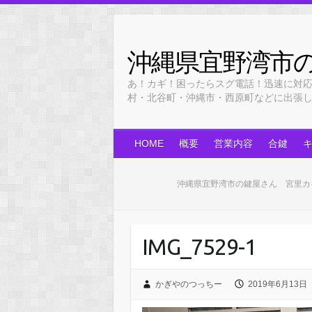
Skip
to
content
沖縄県宜野湾市
あ！カギ！困ったらスグ電話！迅速に対
村・北谷町・沖縄市・西原町などに出張します！
HOME
概要
営業内容
合鍵
沖縄県宜野湾市の鍵屋さん 宮里カ
IMG_7529-1
かぎやのつっちー
2019年6月13日