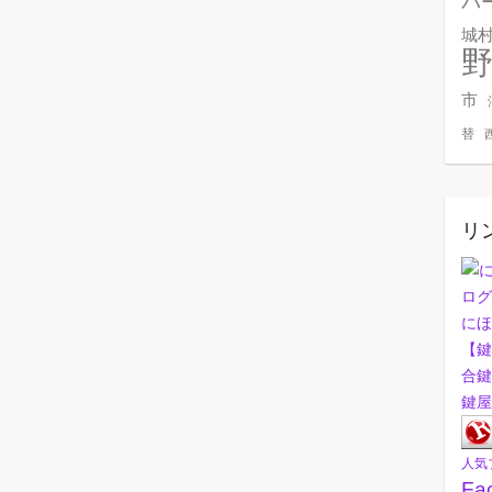
バ
城
市
替
リ
にほ
【鍵
合鍵
鍵屋
人気
Fa