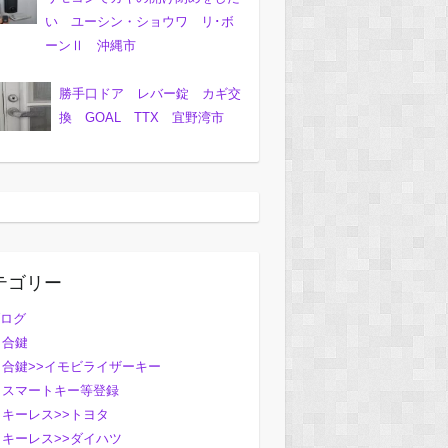
い ユーシン・ショウワ リ･ボ
ーンⅡ 沖縄市
勝手口ドア レバー錠 カギ交
換 GOAL TTX 宜野湾市
テゴリー
ログ
合鍵
合鍵>>イモビライザーキー
スマートキー等登録
キーレス>>トヨタ
キーレス>>ダイハツ