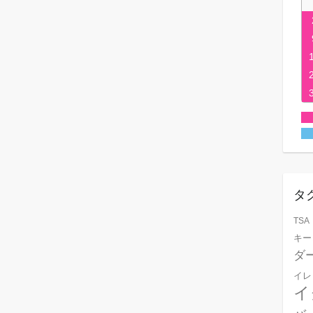
タ
TSA
キー
ダ
イレ
イ