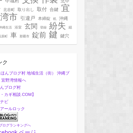
ー
中城村
北中
宜
取付
合鍵
村
北谷町
取り出し
野湾市
引違戸
本締錠
沖縄
机
紛失
玄関
浴室
組
沖縄生活
登録
鍵
錠前
車
鍵穴
西原町
那覇市
ンク
んブログ村
・カギ相談.COM】
ナビ
アールロック
ブログランキングへ
cebook ページ