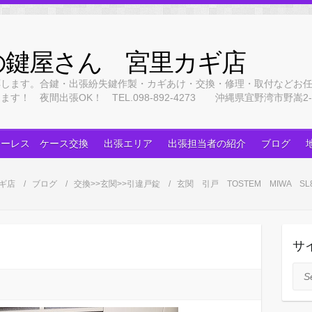
の鍵屋さん 宮里カギ店
応します。合鍵・出張紛失鍵作製・カギあけ・交換・修理・取付などお
 夜間出張OK！ TEL.098-892-4273 沖縄県宜野湾市野嵩2-3
キーレス ケース交換
出張エリア
出張担当者の紹介
ブログ
ギ店
ブログ
交換>>玄関>>引違戸錠
玄関 引戸 TOSTEM MIWA 
サ
Sea