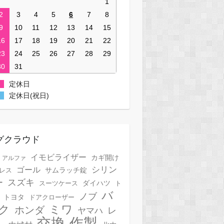
1
2
3
4
5
6
7
8
9
10
11
12
13
14
15
16
17
18
19
20
21
22
23
24
25
26
27
28
29
30
31
定休日
定休日(祝日)
グクラウド
イモビライザー
カギ開け
アルファ
シリン
ゴール
サムラッチ錠
レス
スズキ
ー
スーツケース
ダイハツ
ト
バ
ノブ
トヨタ
ドアクローザー
ク
ミワ
ホンダ
レ
ヤマハ
作製
交換