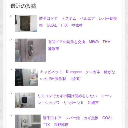
最近の投稿
勝手口ドア トステム ベルエア レバー錠交
換 GOAL TTX 中城村
玄関ドアの錠前を交換 MIWA THM
浦添市
キャビネット Kurogane クロガネ 鍵がな
いので出張作製 北谷町
リモコンでカギの開け閉めをしたい ユーシ
ン・ショウワ リ･ボーンⅡ 沖縄市
勝手口ドア レバー錠 カギ交換 GOAL
TTX 宜野湾市