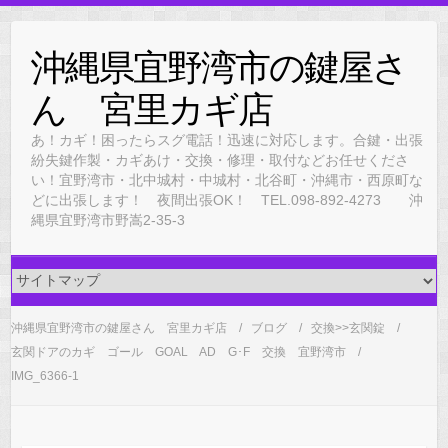
Skip
to
沖縄県宜野湾市の鍵屋さ
content
ん 宮里カギ店
あ！カギ！困ったらスグ電話！迅速に対応します。合鍵・出張
紛失鍵作製・カギあけ・交換・修理・取付などお任せくださ
い！宜野湾市・北中城村・中城村・北谷町・沖縄市・西原町な
どに出張します！ 夜間出張OK！ TEL.098-892-4273 沖
縄県宜野湾市野嵩2-35-3
沖縄県宜野湾市の鍵屋さん 宮里カギ店
ブログ
交換>>玄関錠
玄関ドアのカギ ゴール GOAL AD G･F 交換 宜野湾市
IMG_6366-1