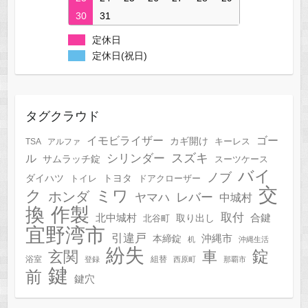
30
31
定休日
定休日(祝日)
タグクラウド
イモビライザー
ゴー
カギ開け
キーレス
TSA
アルファ
スズキ
シリンダー
ル
サムラッチ錠
スーツケース
バイ
ノブ
トヨタ
ダイハツ
トイレ
ドアクローザー
交
ク
ミワ
ホンダ
レバー
ヤマハ
中城村
作製
換
取付
合鍵
北中城村
北谷町
取り出し
宜野湾市
引違戸
本締錠
沖縄市
机
沖縄生活
紛失
錠
玄関
車
浴室
組替
登録
西原町
那覇市
鍵
前
鍵穴