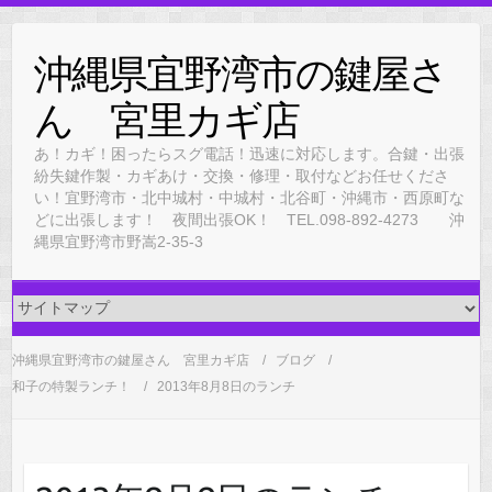
Skip
to
沖縄県宜野湾市の鍵屋さ
content
ん 宮里カギ店
あ！カギ！困ったらスグ電話！迅速に対応します。合鍵・出張
紛失鍵作製・カギあけ・交換・修理・取付などお任せくださ
い！宜野湾市・北中城村・中城村・北谷町・沖縄市・西原町な
どに出張します！ 夜間出張OK！ TEL.098-892-4273 沖
縄県宜野湾市野嵩2-35-3
沖縄県宜野湾市の鍵屋さん 宮里カギ店
ブログ
和子の特製ランチ！
2013年8月8日のランチ