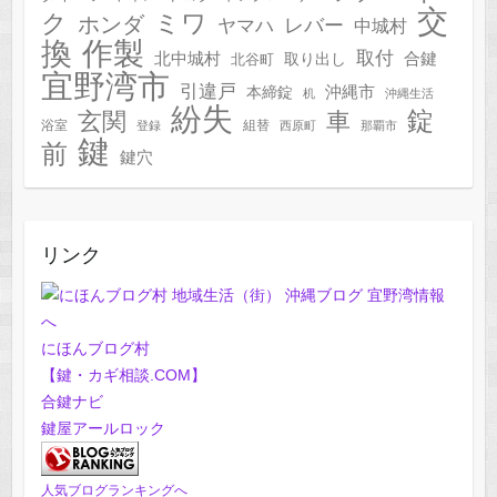
交
ク
ミワ
ホンダ
レバー
ヤマハ
中城村
作製
換
取付
合鍵
北中城村
北谷町
取り出し
宜野湾市
引違戸
本締錠
沖縄市
机
沖縄生活
紛失
錠
玄関
車
浴室
組替
登録
西原町
那覇市
鍵
前
鍵穴
リンク
にほんブログ村
【鍵・カギ相談.COM】
合鍵ナビ
鍵屋アールロック
人気ブログランキングへ