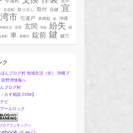
ー
中城村
北中
宜
取付
合鍵
村
北谷町
取り出し
野湾市
引違戸
本締錠
沖縄
机
紛失
玄関
浴室
組
沖縄生活
登録
鍵
錠前
車
鍵穴
西原町
那覇市
ンク
んブログ村
・カギ相談.COM】
ナビ
アールロック
ブログランキングへ
cebook ページ