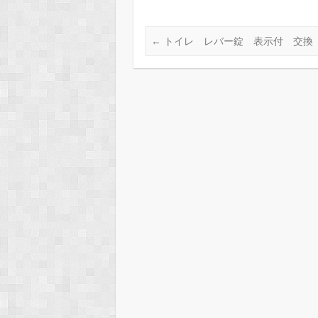
←
トイレ レバー錠 表示付 交換