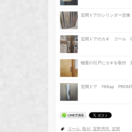
玄関ドアのシリンダー交換 G
玄関ドアのカギ ゴール G
物置の引戸にカギを取付 
玄関ドア YKKap PRO
ゴール
,
取付
,
宜野湾市
,
玄関