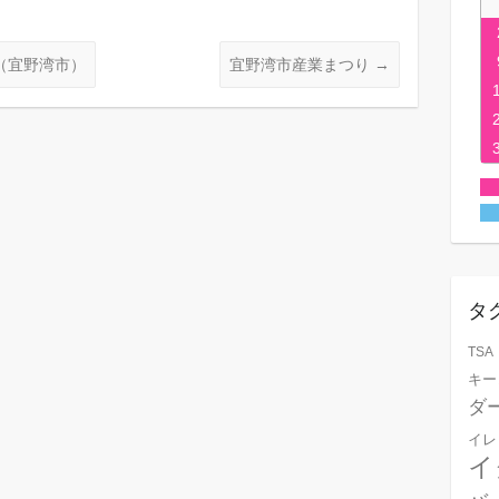
（宜野湾市）
宜野湾市産業まつり
→
タ
TSA
キー
ダ
イレ
イ