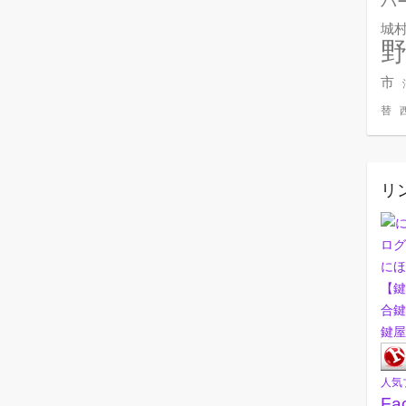
バ
城
市
替
リ
にほ
【鍵
合鍵
鍵屋
人気
Fa