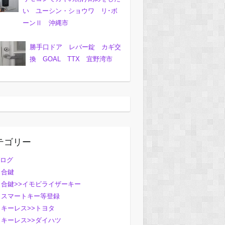
い ユーシン・ショウワ リ･ボ
ーンⅡ 沖縄市
勝手口ドア レバー錠 カギ交
換 GOAL TTX 宜野湾市
テゴリー
ログ
合鍵
合鍵>>イモビライザーキー
スマートキー等登録
キーレス>>トヨタ
キーレス>>ダイハツ