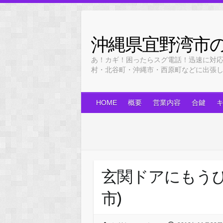
Skip
to
content
沖縄県宜野湾市
あ！カギ！困ったらスグ電話！迅速に対
村・北谷町・沖縄市・西原町などに出張します！
HOME
概要
営業内容
合鍵
玄関ドアにもう
市)