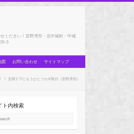
任せください！宜野湾市・北中城村・中城
5-3
地図
お問い合わせ
サイトマップ
付
玄関ドアにもうひとつカギ取付（宜野湾市)
イト内検索
rch