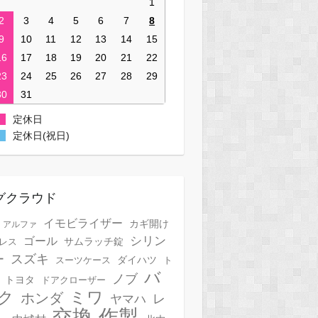
1
2
3
4
5
6
7
8
9
10
11
12
13
14
15
16
17
18
19
20
21
22
23
24
25
26
27
28
29
30
31
定休日
定休日(祝日)
グクラウド
イモビライザー
カギ開け
アルファ
シリン
ゴール
サムラッチ錠
レス
スズキ
ー
スーツケース
ダイハツ
ト
バ
ノブ
トヨタ
ドアクローザー
ク
ミワ
ホンダ
レ
ヤマハ
作製
交換