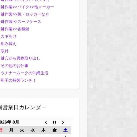
鍵作製>>バイク>>他メーカー
鍵作製>>机・ロッカーなど
鍵作製>>スーツケース
鍵作製>>各種鍵
カギあけ
組み替え
取付
鍵穴から異物取り出し
その他のお仕事
ウチナームークの沖縄生活
和子の特製ランチ！
舗営業日カレンダー
2026年 8月
日
月
火
水
木
金
土