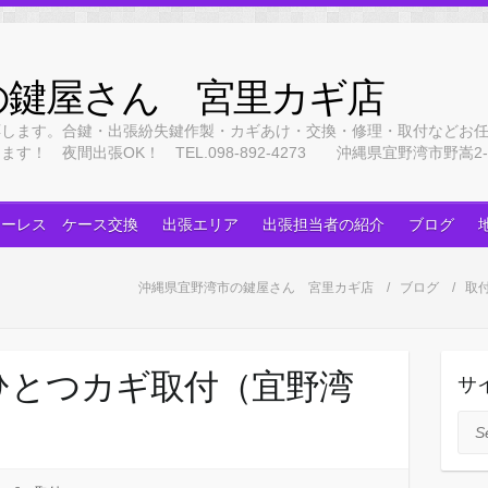
の鍵屋さん 宮里カギ店
応します。合鍵・出張紛失鍵作製・カギあけ・交換・修理・取付などお
 夜間出張OK！ TEL.098-892-4273 沖縄県宜野湾市野嵩2-3
キーレス ケース交換
出張エリア
出張担当者の紹介
ブログ
沖縄県宜野湾市の鍵屋さん 宮里カギ店
ブログ
取
ひとつカギ取付（宜野湾
サ
Sea