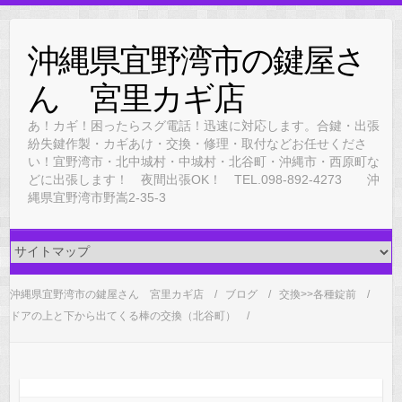
Skip
to
沖縄県宜野湾市の鍵屋さ
content
ん 宮里カギ店
あ！カギ！困ったらスグ電話！迅速に対応します。合鍵・出張
紛失鍵作製・カギあけ・交換・修理・取付などお任せくださ
い！宜野湾市・北中城村・中城村・北谷町・沖縄市・西原町な
どに出張します！ 夜間出張OK！ TEL.098-892-4273 沖
縄県宜野湾市野嵩2-35-3
沖縄県宜野湾市の鍵屋さん 宮里カギ店
ブログ
交換>>各種錠前
ドアの上と下から出てくる棒の交換（北谷町）