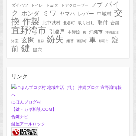
バイ
ノブ
トヨタ
ダイハツ
トイレ
ドアクローザー
交
ク
ミワ
ホンダ
レバー
ヤマハ
中城村
作製
換
取付
合鍵
北中城村
北谷町
取り出し
宜野湾市
引違戸
本締錠
沖縄市
机
沖縄生活
紛失
錠
玄関
車
浴室
組替
登録
西原町
那覇市
鍵
前
鍵穴
リンク
にほんブログ村
【鍵・カギ相談.COM】
合鍵ナビ
鍵屋アールロック