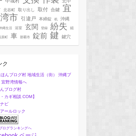
ー
中城村
北中
宜
取付
合鍵
村
北谷町
取り出し
野湾市
引違戸
本締錠
沖縄
机
紛失
玄関
浴室
組
沖縄生活
登録
鍵
錠前
車
鍵穴
西原町
那覇市
ンク
んブログ村
・カギ相談.COM】
ナビ
アールロック
ブログランキングへ
cebook ページ