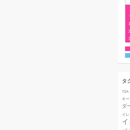
タ
TSA
キー
ダ
イレ
イ