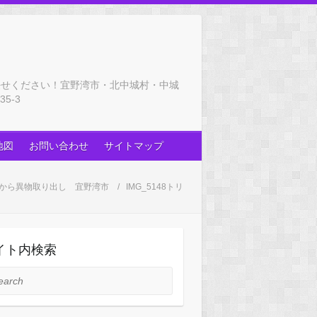
任せください！宜野湾市・北中城村・中城
5-3
地図
お問い合わせ
サイトマップ
から異物取り出し 宜野湾市
IMG_5148トリ
イト内検索
rch