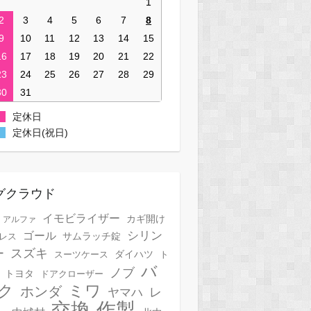
1
2
3
4
5
6
7
8
9
10
11
12
13
14
15
16
17
18
19
20
21
22
23
24
25
26
27
28
29
30
31
定休日
定休日(祝日)
グクラウド
イモビライザー
カギ開け
アルファ
シリン
ゴール
サムラッチ錠
レス
スズキ
ー
スーツケース
ダイハツ
ト
バ
ノブ
トヨタ
ドアクローザー
ク
ミワ
ホンダ
レ
ヤマハ
作製
交換