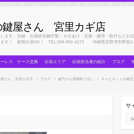
の鍵屋さん 宮里カギ店
応します。合鍵・出張紛失鍵作製・カギあけ・交換・修理・取付などお
 夜間出張OK！ TEL.098-892-4273 沖縄県宜野湾市野嵩2-3
キーレス ケース交換
出張エリア
出張担当者の紹介
ブログ
鍵屋さん 宮里カギ店
ブログ
鍵穴から異物取り出し
キャビネットの鍵穴
サ
Sea