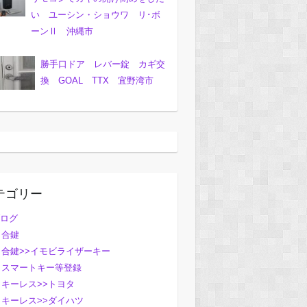
い ユーシン・ショウワ リ･ボ
ーンⅡ 沖縄市
勝手口ドア レバー錠 カギ交
換 GOAL TTX 宜野湾市
テゴリー
ログ
合鍵
合鍵>>イモビライザーキー
スマートキー等登録
キーレス>>トヨタ
キーレス>>ダイハツ