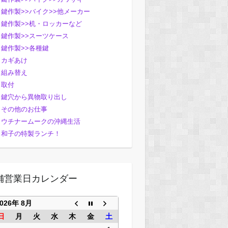
鍵作製>>バイク>>他メーカー
鍵作製>>机・ロッカーなど
鍵作製>>スーツケース
鍵作製>>各種鍵
カギあけ
組み替え
取付
鍵穴から異物取り出し
その他のお仕事
ウチナームークの沖縄生活
和子の特製ランチ！
舗営業日カレンダー
2026年 8月
日
月
火
水
木
金
土