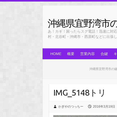
Skip
to
content
沖縄県宜野湾市
あ！カギ！困ったらスグ電話！迅速に対
村・北谷町・沖縄市・西原町などに出張します！
HOME
概要
営業内容
合鍵
沖縄県宜野湾市の
IMG_5148トリ
かぎやのつっちー
2016年3月19日