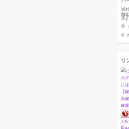
バ
城
市
替
リ
にほ
【鍵
合鍵
鍵屋
人気
Fa