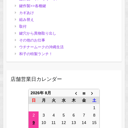
鍵作製>>各種鍵
カギあけ
組み替え
取付
鍵穴から異物取り出し
その他のお仕事
ウチナームークの沖縄生活
和子の特製ランチ！
店舗営業日カレンダー
2026年 8月
日
月
火
水
木
金
土
1
2
3
4
5
6
7
8
9
10
11
12
13
14
15