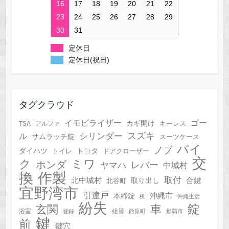
16
17
18
19
20
21
22
23
24
25
26
27
28
29
30
31
定休日
定休日(祝日)
タグクラウド
イモビライザー
ゴー
カギ開け
キーレス
TSA
アルファ
スズキ
シリンダー
ル
サムラッチ錠
スーツケース
バイ
ノブ
トヨタ
ダイハツ
トイレ
ドアクローザー
交
ク
ミワ
ホンダ
レバー
ヤマハ
中城村
作製
換
取付
合鍵
北中城村
北谷町
取り出し
宜野湾市
引違戸
本締錠
沖縄市
机
沖縄生活
紛失
錠
玄関
車
浴室
組替
登録
西原町
那覇市
鍵
前
鍵穴