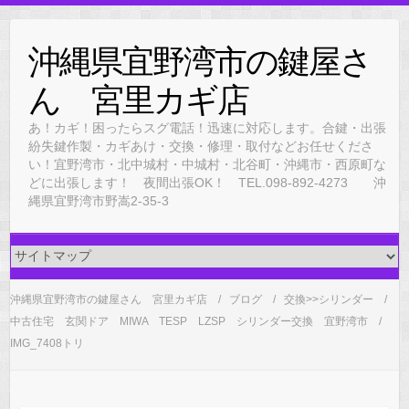
Skip
to
沖縄県宜野湾市の鍵屋さ
content
ん 宮里カギ店
あ！カギ！困ったらスグ電話！迅速に対応します。合鍵・出張
紛失鍵作製・カギあけ・交換・修理・取付などお任せくださ
い！宜野湾市・北中城村・中城村・北谷町・沖縄市・西原町な
どに出張します！ 夜間出張OK！ TEL.098-892-4273 沖
縄県宜野湾市野嵩2-35-3
沖縄県宜野湾市の鍵屋さん 宮里カギ店
ブログ
交換>>シリンダー
中古住宅 玄関ドア MIWA TESP LZSP シリンダー交換 宜野湾市
IMG_7408トリ