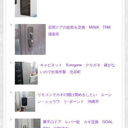
玄関ドアの錠前を交換 MIWA THM
浦添市
キャビネット Kurogane クロガネ 鍵がな
いので出張作製 北谷町
リモコンでカギの開け閉めをしたい ユーシ
ン・ショウワ リ･ボーンⅡ 沖縄市
勝手口ドア レバー錠 カギ交換 GOAL