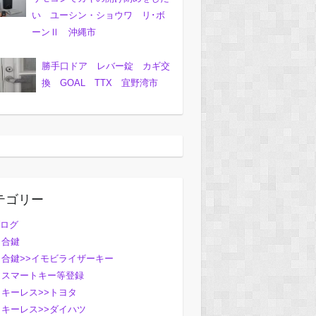
い ユーシン・ショウワ リ･ボ
ーンⅡ 沖縄市
勝手口ドア レバー錠 カギ交
換 GOAL TTX 宜野湾市
テゴリー
ログ
合鍵
合鍵>>イモビライザーキー
スマートキー等登録
キーレス>>トヨタ
キーレス>>ダイハツ