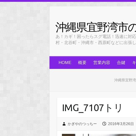
Skip
to
content
沖縄県宜野湾市
あ！カギ！困ったらスグ電話！迅速に対
村・北谷町・沖縄市・西原町などに出張します！
HOME
概要
営業内容
合鍵
沖縄県宜野湾
IMG_7107トリ
かぎやのつっちー
2016年3月26日