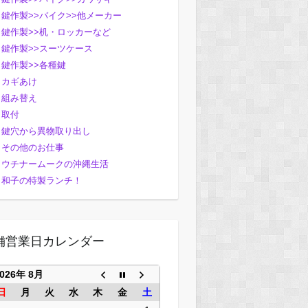
鍵作製>>バイク>>他メーカー
鍵作製>>机・ロッカーなど
鍵作製>>スーツケース
鍵作製>>各種鍵
カギあけ
組み替え
取付
鍵穴から異物取り出し
その他のお仕事
ウチナームークの沖縄生活
和子の特製ランチ！
舗営業日カレンダー
2026年 8月
日
月
火
水
木
金
土