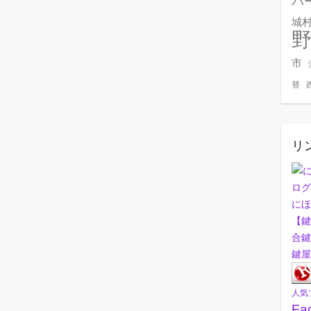
バ
城
市
替
リ
にほ
【鍵
合鍵
鍵屋
人気
Fa