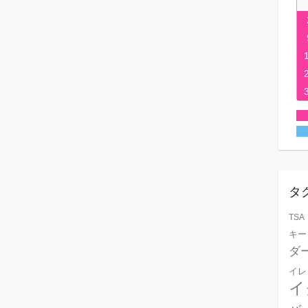
タ
TSA
キー
ダ
イレ
イ