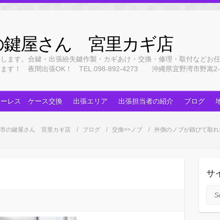
の鍵屋さん 宮里カギ店
応します。合鍵・出張紛失鍵作製・カギあけ・交換・修理・取付などお
 夜間出張OK！ TEL.098-892-4273 沖縄県宜野湾市野嵩2-3
キーレス ケース交換
出張エリア
出張担当者の紹介
ブログ
市の鍵屋さん 宮里カギ店
ブログ
交換>>ノブ
外側のノブが錆びて取れ
サ
Sea