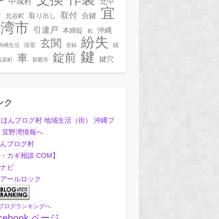
ー
中城村
北中
宜
取付
合鍵
村
北谷町
取り出し
野湾市
引違戸
本締錠
沖縄
机
紛失
玄関
浴室
組
沖縄生活
登録
鍵
錠前
車
鍵穴
西原町
那覇市
ンク
んブログ村
・カギ相談.COM】
ナビ
アールロック
ブログランキングへ
cebook ページ