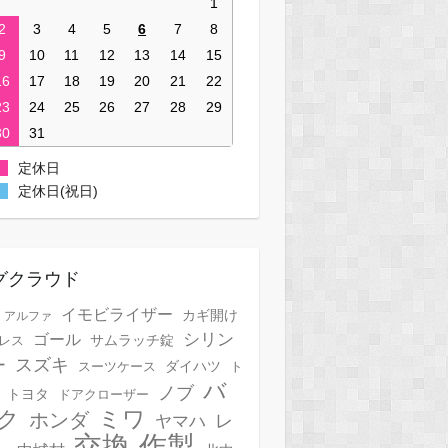
1
2
3
4
5
6
7
8
9
10
11
12
13
14
15
16
17
18
19
20
21
22
23
24
25
26
27
28
29
30
31
定休日
定休日(祝日)
グクラウド
イモビライザー
カギ開け
アルファ
シリン
ゴール
サムラッチ錠
レス
スズキ
ー
スーツケース
ダイハツ
ト
バ
ノブ
トヨタ
ドアクローザー
ク
ミワ
ホンダ
レ
ヤマハ
作製
交換