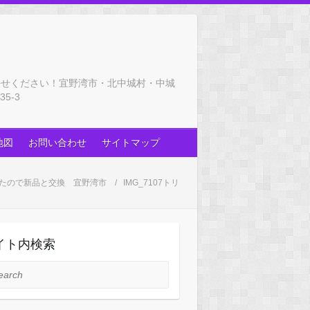
任せください！宜野湾市・北中城村・中城
5-3
地図
お問い合わせ
サイトマップ
たので新品と交換 宜野湾市
IMG_7107トリ
イト内検索
rch