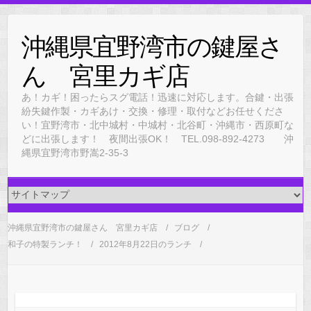
Skip
to
沖縄県宜野湾市の鍵屋さ
content
ん 宮里カギ店
あ！カギ！困ったらスグ電話！迅速に対応します。合鍵・出張
紛失鍵作製・カギあけ・交換・修理・取付などお任せくださ
い！宜野湾市・北中城村・中城村・北谷町・沖縄市・西原町な
どに出張します！ 夜間出張OK！ TEL.098-892-4273 沖
縄県宜野湾市野嵩2-35-3
沖縄県宜野湾市の鍵屋さん 宮里カギ店
ブログ
和子の特製ランチ！
2012年8月22日のランチ