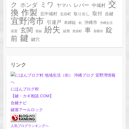
交
ク
ミワ
ホンダ
レバー
ヤマハ
中城村
作製
換
取付
合鍵
北中城村
北谷町
取り出し
宜野湾市
引違戸
本締錠
沖縄市
机
沖縄生活
紛失
錠
玄関
車
浴室
組替
登録
西原町
那覇市
鍵
前
鍵穴
リンク
にほんブログ村
【鍵・カギ相談.COM】
合鍵ナビ
鍵屋アールロック
人気ブログランキングへ