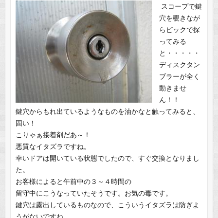
スコープで鍵
穴を覗きなが
らピックで探
ってみる
と・・・・・
ディスクタン
ブラーが全く
動きませ
ん！！
鍵穴からもれ出ているようなものを油かなと触ってみると、
固い！
こりゃぁ接着剤だあ～！
悪質なイタズラですね。
幸いドアは開いている状態でしたので、すぐ交換となりまし
た。
お客様によると午前中の３～４時間の
留守中にこうなっていたそうです。お気の毒です。
鍵穴は露出しているものなので、こういうイタズラは防ぎよ
うがないですね。