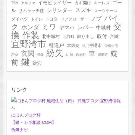
イモビライザー
ゴー
カギ開け
キーレス
TSA
アルファ
スズキ
シリンダー
ル
サムラッチ錠
スーツケース
バイ
ノブ
トヨタ
ダイハツ
トイレ
ドアクローザー
交
ク
ミワ
ホンダ
レバー
ヤマハ
中城村
作製
換
取付
合鍵
北中城村
北谷町
取り出し
宜野湾市
引違戸
本締錠
沖縄市
机
沖縄生活
紛失
錠
玄関
車
浴室
組替
登録
西原町
那覇市
鍵
前
鍵穴
リンク
にほんブログ村
【鍵・カギ相談.COM】
合鍵ナビ