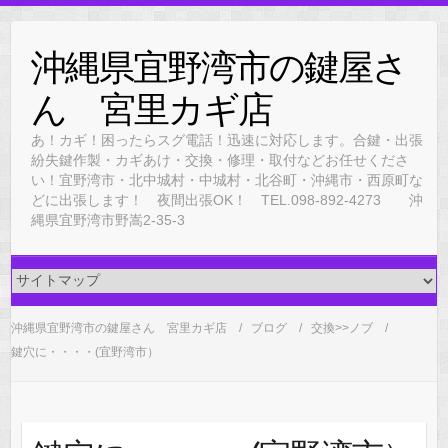
Skip
to
沖縄県宜野湾市の鍵屋さ
content
ん 宮里カギ店
あ！カギ！困ったらスグ電話！迅速に対応します。合鍵・出張
紛失鍵作製・カギあけ・交換・修理・取付などお任せくださ
い！宜野湾市・北中城村・中城村・北谷町・沖縄市・西原町な
どに出張します！ 夜間出張OK！ TEL.098-892-4273 沖
縄県宜野湾市野嵩2-35-3
沖縄県宜野湾市の鍵屋さん 宮里カギ店
ブログ
交換>>ノブ
鍵穴に・・・・(宜野湾市）