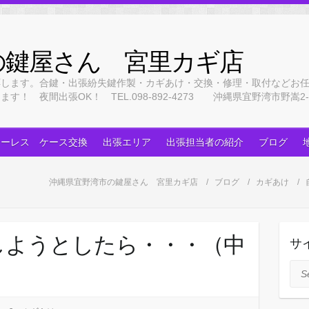
の鍵屋さん 宮里カギ店
応します。合鍵・出張紛失鍵作製・カギあけ・交換・修理・取付などお
 夜間出張OK！ TEL.098-892-4273 沖縄県宜野湾市野嵩2-3
キーレス ケース交換
出張エリア
出張担当者の紹介
ブログ
沖縄県宜野湾市の鍵屋さん 宮里カギ店
ブログ
カギあけ
しようとしたら・・・（中
サ
Sea