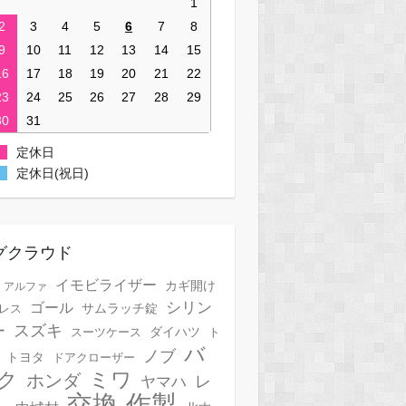
1
2
3
4
5
6
7
8
9
10
11
12
13
14
15
16
17
18
19
20
21
22
23
24
25
26
27
28
29
30
31
定休日
定休日(祝日)
グクラウド
イモビライザー
カギ開け
アルファ
シリン
ゴール
サムラッチ錠
レス
スズキ
ー
スーツケース
ダイハツ
ト
バ
ノブ
トヨタ
ドアクローザー
ク
ミワ
ホンダ
レ
ヤマハ
作製
交換