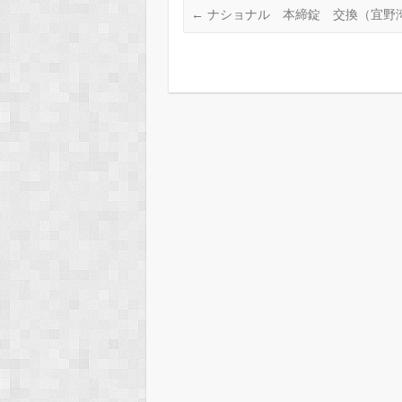
←
ナショナル 本締錠 交換（宜野