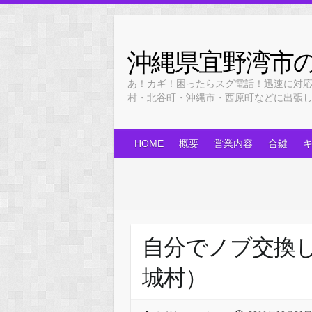
Skip
to
content
沖縄県宜野湾市
あ！カギ！困ったらスグ電話！迅速に対
村・北谷町・沖縄市・西原町などに出張します！
HOME
概要
営業内容
合鍵
自分でノブ交換
城村）