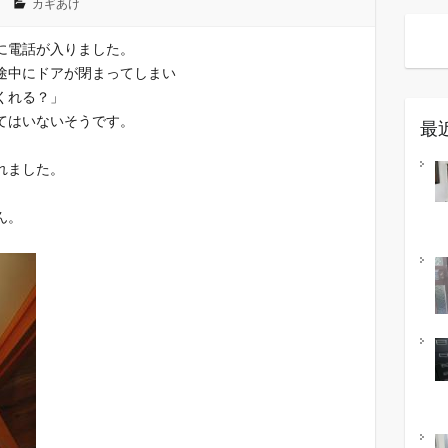
カギあけ
に電話が入りました。
途中にドアが閉まってしまい
くれる？」
てはいないそうです。
最
れました。
ん。