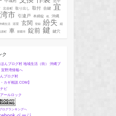
ー
中城村
北中
宜
取付
合鍵
村
北谷町
取り出し
野湾市
引違戸
本締錠
沖縄
机
紛失
玄関
浴室
組
沖縄生活
登録
鍵
錠前
車
鍵穴
西原町
那覇市
ンク
んブログ村
・カギ相談.COM】
ナビ
アールロック
ブログランキングへ
cebook ページ