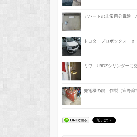
アパートの非常用分電盤 
トヨタ プロボックス ｐ
ミワ U9DZシリンダーに
発電機の鍵 作製（宜野湾