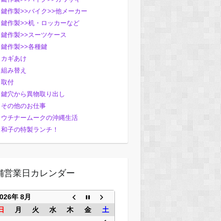
鍵作製>>バイク>>他メーカー
鍵作製>>机・ロッカーなど
鍵作製>>スーツケース
鍵作製>>各種鍵
カギあけ
組み替え
取付
鍵穴から異物取り出し
その他のお仕事
ウチナームークの沖縄生活
和子の特製ランチ！
舗営業日カレンダー
2026年 8月
日
月
火
水
木
金
土