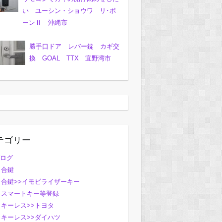
い ユーシン・ショウワ リ･ボ
ーンⅡ 沖縄市
勝手口ドア レバー錠 カギ交
換 GOAL TTX 宜野湾市
テゴリー
ログ
合鍵
合鍵>>イモビライザーキー
スマートキー等登録
キーレス>>トヨタ
キーレス>>ダイハツ