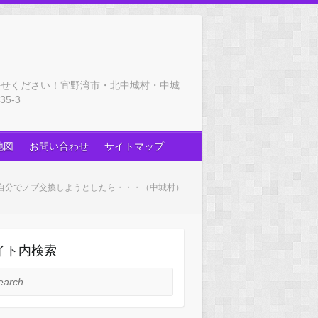
任せください！宜野湾市・北中城村・中城
5-3
地図
お問い合わせ
サイトマップ
自分でノブ交換しようとしたら・・・（中城村）
イト内検索
rch