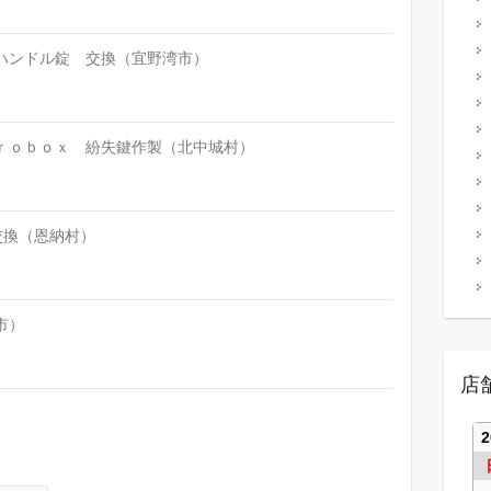
ハンドル錠 交換（宜野湾市）
ｒｏｂｏｘ 紛失鍵作製（北中城村）
交換（恩納村）
市）
店