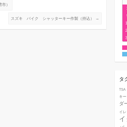
湾市）
スズキ バイク シャッターキー作製（持込）
→
タ
TSA
キー
ダ
イレ
イ