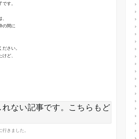
了です。
は、
枠の間に
ください。
たけど、
しれない記事です。こちらもど
に行きました。