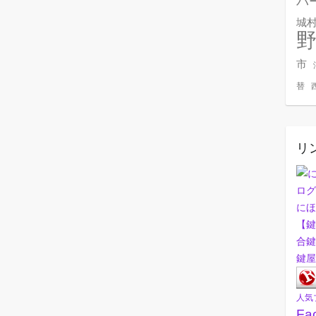
バ
城
市
替
リ
にほ
【鍵
合鍵
鍵屋
人気
Fa