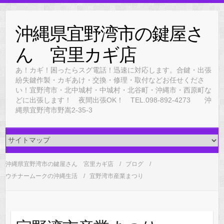
Skip
to
沖縄県宜野湾市の鍵屋さ
content
ん 宮里カギ店
あ！カギ！困ったらスグ電話！迅速に対応します。合鍵・出張
紛失鍵作製・カギあけ・交換・修理・取付などお任せくださ
い！宜野湾市・北中城村・中城村・北谷町・沖縄市・西原町な
どに出張します！ 夜間出張OK！ TEL.098-892-4273 沖
縄県宜野湾市野嵩2-35-3
沖縄県宜野湾市の鍵屋さん 宮里カギ店
ブログ
ウチナームークの沖縄生活
宜野湾市産業まつり