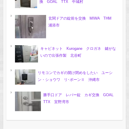
換 GOAL TTX 中城村
玄関ドアの錠前を交換 MIWA THM
浦添市
キャビネット Kurogane クロガネ 鍵がな
いので出張作製 北谷町
リモコンでカギの開け閉めをしたい ユーシ
ン・ショウワ リ･ボーンⅡ 沖縄市
勝手口ドア レバー錠 カギ交換 GOAL
TTX 宜野湾市