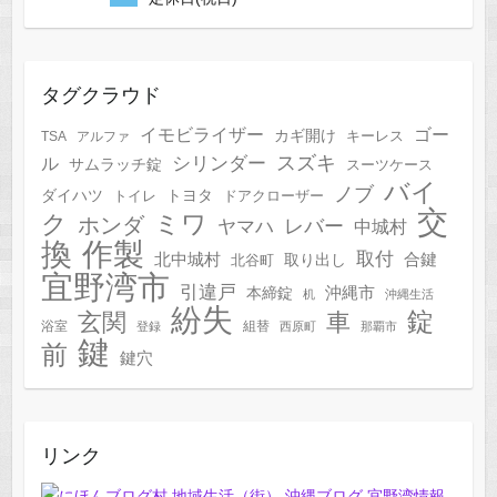
タグクラウド
イモビライザー
ゴー
カギ開け
キーレス
TSA
アルファ
スズキ
シリンダー
ル
サムラッチ錠
スーツケース
バイ
ノブ
トヨタ
ダイハツ
トイレ
ドアクローザー
交
ク
ミワ
ホンダ
レバー
ヤマハ
中城村
作製
換
取付
合鍵
北中城村
北谷町
取り出し
宜野湾市
引違戸
本締錠
沖縄市
机
沖縄生活
紛失
錠
玄関
車
浴室
組替
登録
西原町
那覇市
鍵
前
鍵穴
リンク