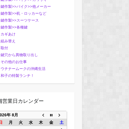
鍵作製>>バイク>>他メーカー
鍵作製>>机・ロッカーなど
鍵作製>>スーツケース
鍵作製>>各種鍵
カギあけ
組み替え
取付
鍵穴から異物取り出し
その他のお仕事
ウチナームークの沖縄生活
和子の特製ランチ！
舗営業日カレンダー
2026年 8月
日
月
火
水
木
金
土