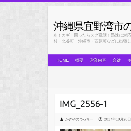
Skip
to
content
沖縄県宜野湾市
あ！カギ！困ったらスグ電話！迅速に対
村・北谷町・沖縄市・西原町などに出張します！
HOME
概要
営業内容
合鍵
IMG_2556-1
かぎやのつっちー
2017年10月26日