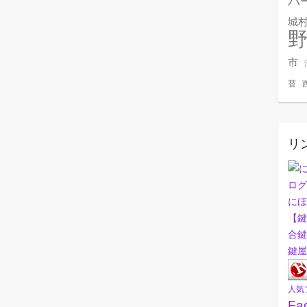
バ
城
市
替
リ
にほ
【鍵
合鍵
鍵屋
人気
Fa