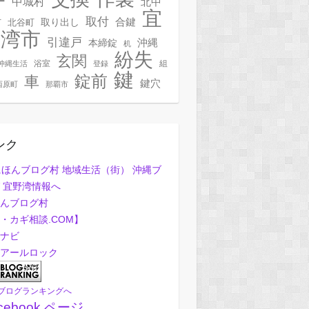
ー
中城村
北中
宜
取付
合鍵
村
北谷町
取り出し
野湾市
引違戸
本締錠
沖縄
机
紛失
玄関
浴室
組
沖縄生活
登録
鍵
錠前
車
鍵穴
西原町
那覇市
ンク
んブログ村
・カギ相談.COM】
ナビ
アールロック
ブログランキングへ
cebook ページ