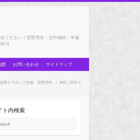
任せください！宜野湾市・北中城村・中城
5-3
地図
お問い合わせ
サイトマップ
玄関ドアのノブ交換 宜野湾市
IMG_2556-1
イト内検索
rch