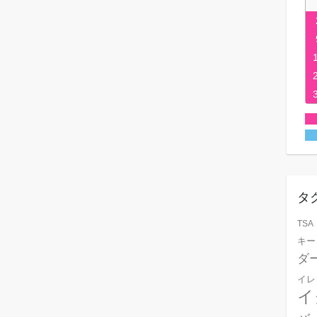
タ
TSA
キー
ダ
イレ
イ