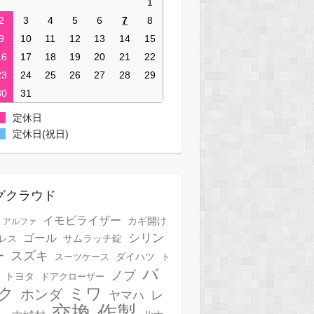
1
2
3
4
5
6
7
8
9
10
11
12
13
14
15
16
17
18
19
20
21
22
23
24
25
26
27
28
29
30
31
定休日
定休日(祝日)
グクラウド
イモビライザー
カギ開け
アルファ
シリン
ゴール
サムラッチ錠
レス
スズキ
ー
スーツケース
ダイハツ
ト
バ
ノブ
トヨタ
ドアクローザー
ク
ミワ
ホンダ
レ
ヤマハ
作製
交換