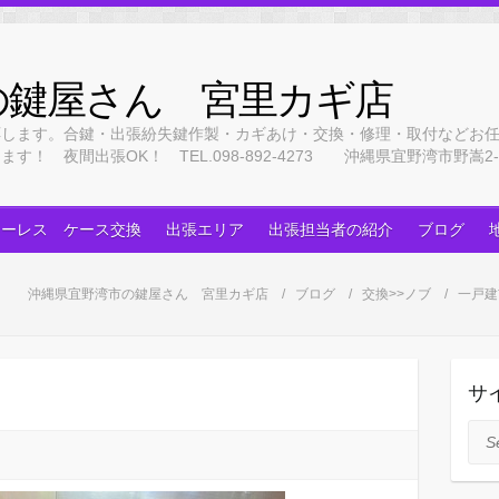
の鍵屋さん 宮里カギ店
応します。合鍵・出張紛失鍵作製・カギあけ・交換・修理・取付などお
 夜間出張OK！ TEL.098-892-4273 沖縄県宜野湾市野嵩2-3
キーレス ケース交換
出張エリア
出張担当者の紹介
ブログ
沖縄県宜野湾市の鍵屋さん 宮里カギ店
ブログ
交換>>ノブ
一戸建
サ
Sea