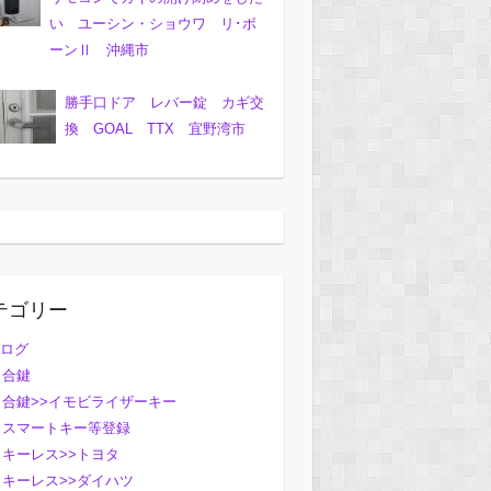
い ユーシン・ショウワ リ･ボ
ーンⅡ 沖縄市
勝手口ドア レバー錠 カギ交
換 GOAL TTX 宜野湾市
テゴリー
ログ
合鍵
合鍵>>イモビライザーキー
スマートキー等登録
キーレス>>トヨタ
キーレス>>ダイハツ