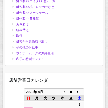
鍵作製>>バイク>>他メーカー
鍵作製>>机・ロッカーなど
鍵作製>>スーツケース
鍵作製>>各種鍵
カギあけ
組み替え
取付
鍵穴から異物取り出し
その他のお仕事
ウチナームークの沖縄生活
和子の特製ランチ！
店舗営業日カレンダー
2026年 8月
日
月
火
水
木
金
土
1