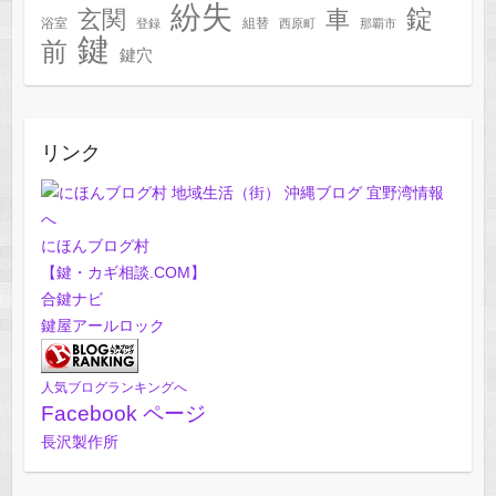
紛失
錠
玄関
車
浴室
組替
登録
西原町
那覇市
鍵
前
鍵穴
リンク
にほんブログ村
【鍵・カギ相談.COM】
合鍵ナビ
鍵屋アールロック
人気ブログランキングへ
Facebook ページ
長沢製作所