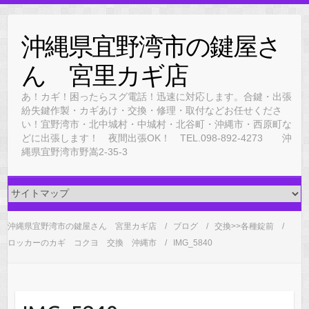
Skip
to
沖縄県宜野湾市の鍵屋さ
content
ん 宮里カギ店
あ！カギ！困ったらスグ電話！迅速に対応します。合鍵・出張
紛失鍵作製・カギあけ・交換・修理・取付などお任せくださ
い！宜野湾市・北中城村・中城村・北谷町・沖縄市・西原町な
どに出張します！ 夜間出張OK！ TEL.098-892-4273 沖
縄県宜野湾市野嵩2-35-3
沖縄県宜野湾市の鍵屋さん 宮里カギ店
ブログ
交換>>各種錠前
ロッカーのカギ コクヨ 交換 沖縄市
IMG_5840