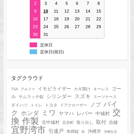
2
3
4
5
6
7
8
9
10
11
12
13
14
15
16
17
18
19
20
21
22
23
24
25
26
27
28
29
30
31
定休日
定休日(祝日)
タグクラウド
イモビライザー
ゴー
カギ開け
キーレス
TSA
アルファ
スズキ
シリンダー
ル
サムラッチ錠
スーツケース
バイ
ノブ
トヨタ
ダイハツ
トイレ
ドアクローザー
交
ク
ミワ
ホンダ
レバー
ヤマハ
中城村
作製
換
取付
合鍵
北中城村
北谷町
取り出し
宜野湾市
引違戸
本締錠
沖縄市
机
沖縄生活