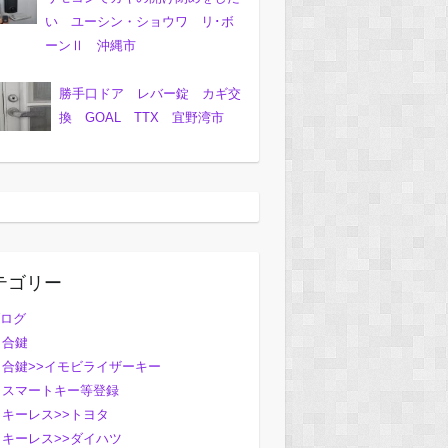
い ユーシン・ショウワ リ･ボ
ーンⅡ 沖縄市
勝手口ドア レバー錠 カギ交
換 GOAL TTX 宜野湾市
テゴリー
ログ
合鍵
合鍵>>イモビライザーキー
スマートキー等登録
キーレス>>トヨタ
キーレス>>ダイハツ