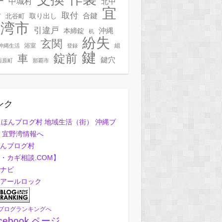
ー
中城村
北中
宜
取付
合鍵
村
北谷町
取り出し
野湾市
引違戸
本締錠
沖縄
机
紛失
玄関
浴室
組
沖縄生活
登録
鍵
錠前
車
鍵穴
西原町
那覇市
ンク
んブログ村
・カギ相談.COM】
ナビ
アールロック
ブログランキングへ
cebook ページ