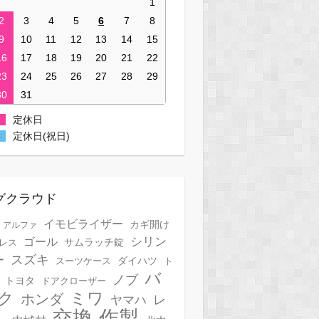
1
2
3
4
5
6
7
8
9
10
11
12
13
14
15
16
17
18
19
20
21
22
23
24
25
26
27
28
29
30
31
定休日
定休日(祝日)
グクラウド
イモビライザー
カギ開け
アルファ
シリン
ゴール
サムラッチ錠
レス
スズキ
ー
スーツケース
ダイハツ
ト
バ
ノブ
トヨタ
ドアクローザー
ク
ミワ
ホンダ
レ
ヤマハ
作製
交換