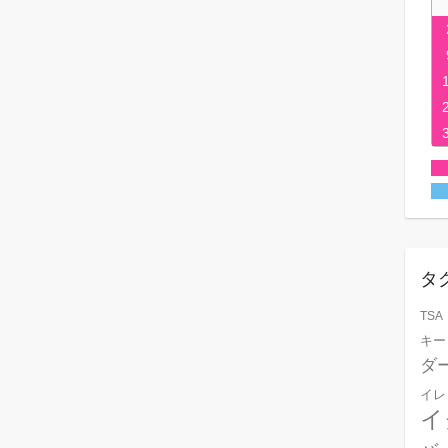
タ
TSA
キー
ダ
イレ
イ