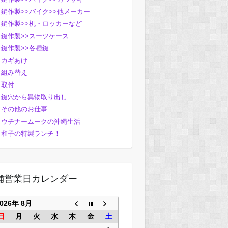
鍵作製>>バイク>>他メーカー
鍵作製>>机・ロッカーなど
鍵作製>>スーツケース
鍵作製>>各種鍵
カギあけ
組み替え
取付
鍵穴から異物取り出し
その他のお仕事
ウチナームークの沖縄生活
和子の特製ランチ！
舗営業日カレンダー
2026年 8月
日
月
火
水
木
金
土