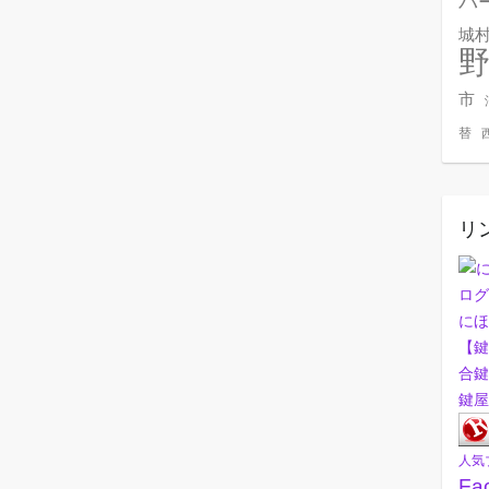
バ
城
市
替
リ
にほ
【鍵
合鍵
鍵屋
人気
Fa