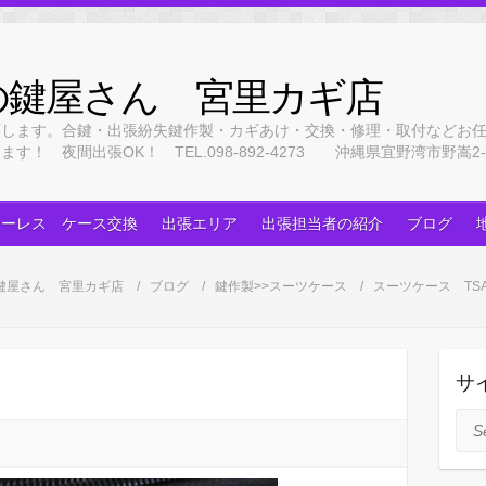
の鍵屋さん 宮里カギ店
応します。合鍵・出張紛失鍵作製・カギあけ・交換・修理・取付などお
 夜間出張OK！ TEL.098-892-4273 沖縄県宜野湾市野嵩2-3
キーレス ケース交換
出張エリア
出張担当者の紹介
ブログ
鍵屋さん 宮里カギ店
ブログ
鍵作製>>スーツケース
スーツケース TS
サ
Sea