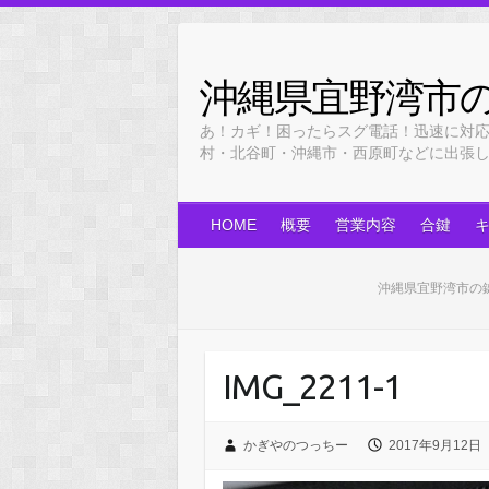
Skip
to
content
沖縄県宜野湾市
あ！カギ！困ったらスグ電話！迅速に対
村・北谷町・沖縄市・西原町などに出張します！
HOME
概要
営業内容
合鍵
沖縄県宜野湾市の
IMG_2211-1
かぎやのつっちー
2017年9月12日