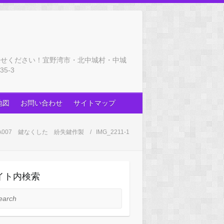
任せください！宜野湾市・北中城村・中城
5-3
地図
お問い合わせ
サイトマップ
A007 鍵なくした 紛失鍵作製
IMG_2211-1
イト内検索
rch