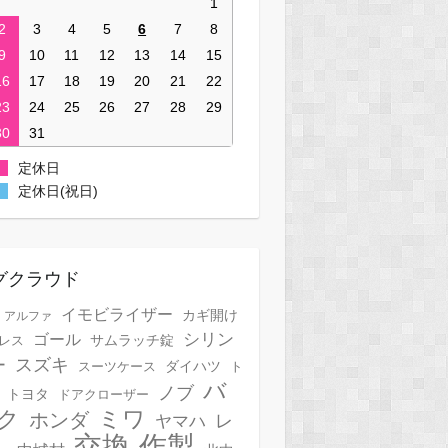
1
2
3
4
5
6
7
8
9
10
11
12
13
14
15
16
17
18
19
20
21
22
23
24
25
26
27
28
29
30
31
定休日
定休日(祝日)
グクラウド
イモビライザー
カギ開け
アルファ
シリン
ゴール
サムラッチ錠
レス
スズキ
ー
スーツケース
ダイハツ
ト
バ
ノブ
トヨタ
ドアクローザー
ク
ミワ
ホンダ
レ
ヤマハ
作製
交換