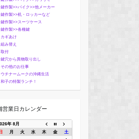
鍵作製>>バイク>>他メーカー
鍵作製>>机・ロッカーなど
鍵作製>>スーツケース
鍵作製>>各種鍵
カギあけ
組み替え
取付
鍵穴から異物取り出し
その他のお仕事
ウチナームークの沖縄生活
和子の特製ランチ！
舗営業日カレンダー
2026年 8月
日
月
火
水
木
金
土