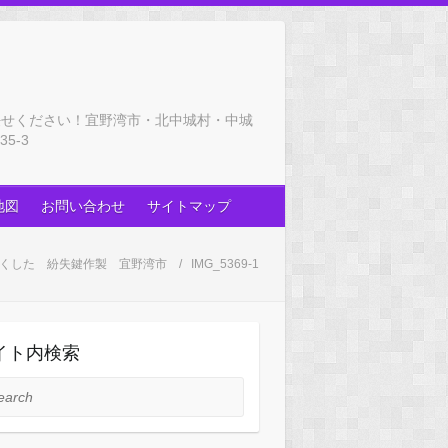
任せください！宜野湾市・北中城村・中城
5-3
地図
お問い合わせ
サイトマップ
鍵なくした 紛失鍵作製 宜野湾市
IMG_5369-1
イト内検索
rch