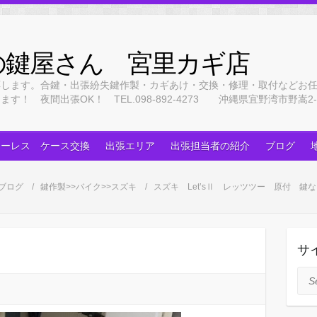
の鍵屋さん 宮里カギ店
応します。合鍵・出張紛失鍵作製・カギあけ・交換・修理・取付などお
 夜間出張OK！ TEL.098-892-4273 沖縄県宜野湾市野嵩2-3
キーレス ケース交換
出張エリア
出張担当者の紹介
ブログ
ブログ
鍵作製>>バイク>>スズキ
スズキ Let’sⅡ レッツツー 原付 
サ
Sea