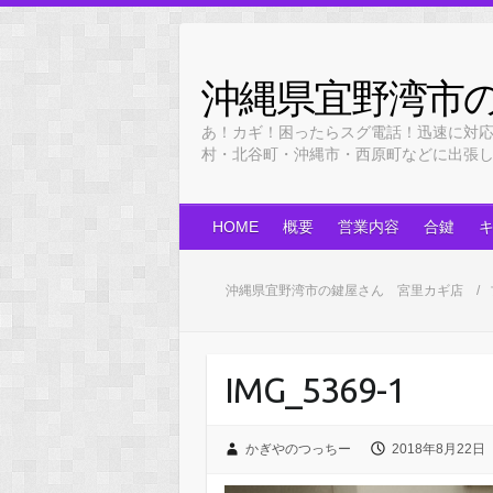
Skip
to
content
沖縄県宜野湾市
あ！カギ！困ったらスグ電話！迅速に対
村・北谷町・沖縄市・西原町などに出張します！
HOME
概要
営業内容
合鍵
沖縄県宜野湾市の鍵屋さん 宮里カギ店
IMG_5369-1
かぎやのつっちー
2018年8月22日