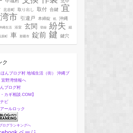
ー
中城村
北中
宜
取付
合鍵
村
北谷町
取り出し
野湾市
引違戸
本締錠
沖縄
机
紛失
玄関
浴室
組
沖縄生活
登録
鍵
錠前
車
鍵穴
西原町
那覇市
ンク
んブログ村
・カギ相談.COM】
ナビ
アールロック
ブログランキングへ
cebook ページ