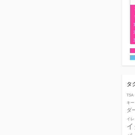
タ
TSA
キー
ダ
イレ
イ