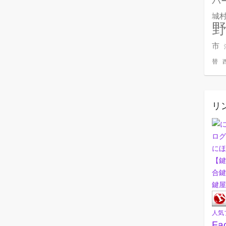
バ
城
市
替
リ
にほ
【鍵
合鍵
鍵屋
人気
Fa