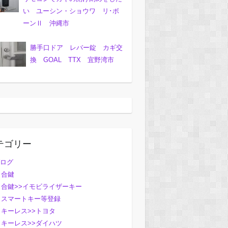
い ユーシン・ショウワ リ･ボ
ーンⅡ 沖縄市
勝手口ドア レバー錠 カギ交
換 GOAL TTX 宜野湾市
テゴリー
ログ
合鍵
合鍵>>イモビライザーキー
スマートキー等登録
キーレス>>トヨタ
キーレス>>ダイハツ