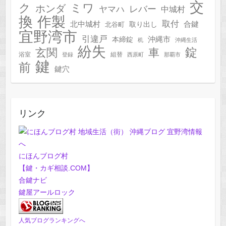
交
ク
ミワ
ホンダ
レバー
ヤマハ
中城村
作製
換
取付
合鍵
北中城村
北谷町
取り出し
宜野湾市
引違戸
本締錠
沖縄市
机
沖縄生活
紛失
錠
玄関
車
浴室
組替
登録
西原町
那覇市
鍵
前
鍵穴
リンク
にほんブログ村
【鍵・カギ相談.COM】
合鍵ナビ
鍵屋アールロック
人気ブログランキングへ