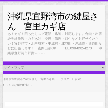
Skip
to
沖縄県宜野湾市の鍵屋さ
content
ん 宮里カギ店
あ！カギ！困ったらスグ電話！迅速に対応します。合鍵・出張
紛失鍵作製・カギあけ・交換・修理・取付などお任せくださ
い！宜野湾市・北中城村・中城村・北谷町・沖縄市・西原町な
どに出張します！ 夜間出張OK！ TEL.098-892-4273 沖
縄県宜野湾市野嵩2-35-3
沖縄県宜野湾市の鍵屋さん 宮里カギ店
ブログ
合鍵
ちっちゃな鍵の合鍵