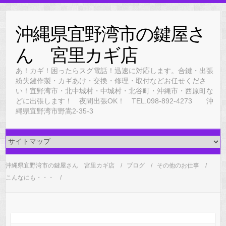
Skip
to
沖縄県宜野湾市の鍵屋さ
content
ん 宮里カギ店
あ！カギ！困ったらスグ電話！迅速に対応します。合鍵・出張
紛失鍵作製・カギあけ・交換・修理・取付などお任せくださ
い！宜野湾市・北中城村・中城村・北谷町・沖縄市・西原町な
どに出張します！ 夜間出張OK！ TEL.098-892-4273 沖
縄県宜野湾市野嵩2-35-3
沖縄県宜野湾市の鍵屋さん 宮里カギ店
ブログ
その他のお仕事
こんなにも・・・