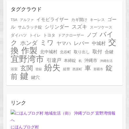
タグクラウド
イモビライザー
ゴー
カギ開け
キーレス
TSA
アルファ
スズキ
シリンダー
ル
サムラッチ錠
スーツケース
バイ
ノブ
トヨタ
ダイハツ
トイレ
ドアクローザー
交
ク
ミワ
ホンダ
レバー
ヤマハ
中城村
作製
換
取付
合鍵
北中城村
北谷町
取り出し
宜野湾市
引違戸
本締錠
沖縄市
机
沖縄生活
紛失
錠
玄関
車
浴室
組替
登録
西原町
那覇市
鍵
前
鍵穴
リンク
にほんブログ村