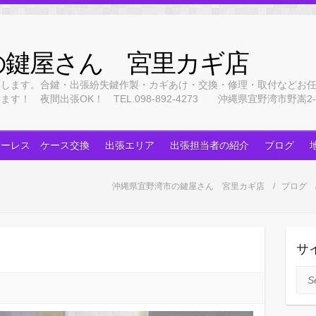
の鍵屋さん 宮里カギ店
応します。合鍵・出張紛失鍵作製・カギあけ・交換・修理・取付などお
 夜間出張OK！ TEL.098-892-4273 沖縄県宜野湾市野嵩2-3
キーレス ケース交換
出張エリア
出張担当者の紹介
ブログ
沖縄県宜野湾市の鍵屋さん 宮里カギ店
ブログ
サ
Sea