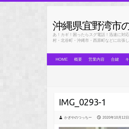
Skip
to
content
沖縄県宜野湾市
あ！カギ！困ったらスグ電話！迅速に対
村・北谷町・沖縄市・西原町などに出張します！
HOME
概要
営業内容
合鍵
IMG_0293-1
かぎやのつっちー
2020年10月12日