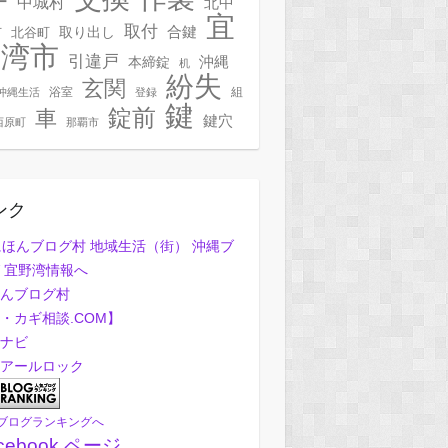
ー
中城村
北中
宜
取付
合鍵
村
北谷町
取り出し
野湾市
引違戸
本締錠
沖縄
机
紛失
玄関
浴室
組
沖縄生活
登録
鍵
錠前
車
鍵穴
西原町
那覇市
ンク
んブログ村
・カギ相談.COM】
ナビ
アールロック
ブログランキングへ
cebook ページ