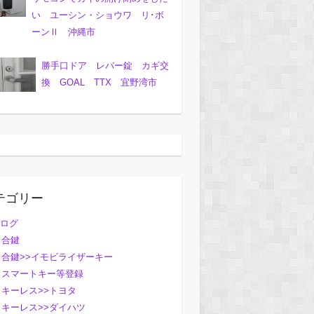
い ユーシン・ショウワ リ･ボ
ーンⅡ 沖縄市
勝手口ドア レバー錠 カギ交
換 GOAL TTX 宜野湾市
テゴリー
ログ
合鍵
合鍵>>イモビライザーキー
スマートキー等登録
キーレス>>トヨタ
キーレス>>ダイハツ