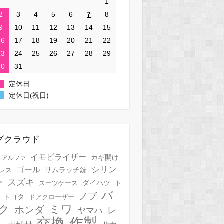
1
2
3
4
5
6
7
8
9
10
11
12
13
14
15
16
17
18
19
20
21
22
23
24
25
26
27
28
29
30
31
定休日
定休日(祝日)
グクラウド
イモビライザー
カギ開け
アルファ
シリン
ゴール
サムラッチ錠
レス
スズキ
ー
スーツケース
ダイハツ
ト
バ
ノブ
トヨタ
ドアクローザー
ク
ミワ
ホンダ
レ
ヤマハ
作製
交換