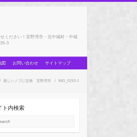
任せください！宜野湾市・北中城村・中城
5-3
地図
お問い合わせ
サイトマップ
新しいノブに交換 宜野湾市
IMG_0293-1
イト内検索
rch