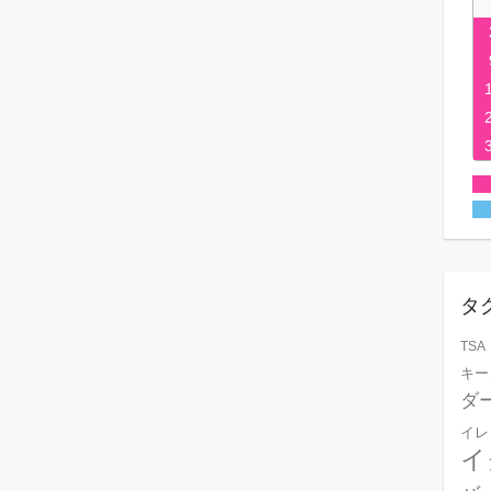
タ
TSA
キー
ダ
イレ
イ