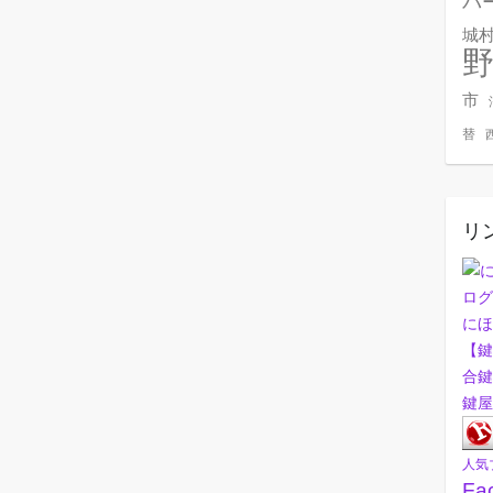
バ
城
市
替
リ
にほ
【鍵
合鍵
鍵屋
人気
Fa