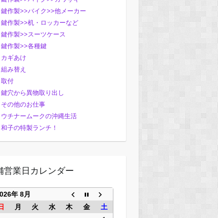
鍵作製>>バイク>>他メーカー
鍵作製>>机・ロッカーなど
鍵作製>>スーツケース
鍵作製>>各種鍵
カギあけ
組み替え
取付
鍵穴から異物取り出し
その他のお仕事
ウチナームークの沖縄生活
和子の特製ランチ！
舗営業日カレンダー
2026年 8月
日
月
火
水
木
金
土