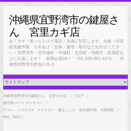
Skip
to
沖縄県宜野湾市の鍵屋さ
content
ん 宮里カギ店
あ！カギ！困ったらスグ電話！迅速に対応します。合鍵・出張
紛失鍵作製・カギあけ・交換・修理・取付などお任せくださ
い！宜野湾市・北中城村・中城村・北谷町・沖縄市・西原町な
どに出張します！ 夜間出張OK！ TEL.098-892-4273 沖
縄県宜野湾市野嵩2-35-3
沖縄県宜野湾市の鍵屋さん 宮里カギ店
ブログ
鍵作製>>バイク>>ヤマハ
ヤマハ シグナスX スクーター 鍵なくした 紛失鍵作製 与那原町
IMG_7803-1