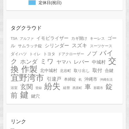
定休日(祝日)
タグクラウド
イモビライザー
ゴー
カギ開け
キーレス
TSA
アルファ
スズキ
シリンダー
ル
サムラッチ錠
スーツケース
バイ
ノブ
トヨタ
ダイハツ
トイレ
ドアクローザー
交
ク
ミワ
ホンダ
レバー
ヤマハ
中城村
作製
換
取付
合鍵
北中城村
北谷町
取り出し
宜野湾市
引違戸
本締錠
沖縄市
机
沖縄生活
紛失
錠
玄関
車
浴室
組替
登録
西原町
那覇市
鍵
前
鍵穴
リンク