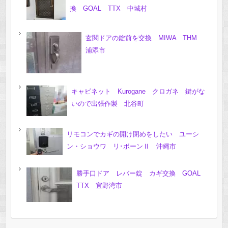
換 GOAL TTX 中城村
玄関ドアの錠前を交換 MIWA THM
浦添市
キャビネット Kurogane クロガネ 鍵がな
いので出張作製 北谷町
リモコンでカギの開け閉めをしたい ユーシ
ン・ショウワ リ･ボーンⅡ 沖縄市
勝手口ドア レバー錠 カギ交換 GOAL
TTX 宜野湾市