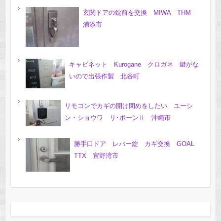
玄関ドアの錠前を交換 MIWA THM
浦添市
キャビネット Kurogane クロガネ 鍵がな
いので出張作製 北谷町
リモコンでカギの開け閉めをしたい ユーシ
ン・ショウワ リ･ボーンⅡ 沖縄市
勝手口ドア レバー錠 カギ交換 GOAL
TTX 宜野湾市