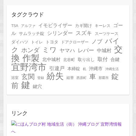
タグクラウド
イモビライザー
ゴー
カギ開け
キーレス
TSA
アルファ
スズキ
シリンダー
ル
サムラッチ錠
スーツケース
バイ
ノブ
トヨタ
ダイハツ
トイレ
ドアクローザー
交
ク
ミワ
ホンダ
レバー
ヤマハ
中城村
作製
換
取付
合鍵
北中城村
北谷町
取り出し
宜野湾市
引違戸
本締錠
沖縄市
机
沖縄生活
紛失
錠
玄関
車
浴室
組替
登録
西原町
那覇市
鍵
前
鍵穴
リンク