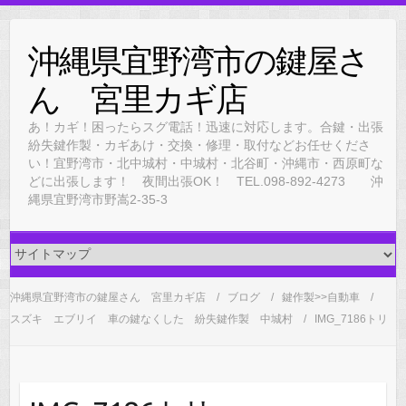
Skip
to
沖縄県宜野湾市の鍵屋さ
content
ん 宮里カギ店
あ！カギ！困ったらスグ電話！迅速に対応します。合鍵・出張
紛失鍵作製・カギあけ・交換・修理・取付などお任せくださ
い！宜野湾市・北中城村・中城村・北谷町・沖縄市・西原町な
どに出張します！ 夜間出張OK！ TEL.098-892-4273 沖
縄県宜野湾市野嵩2-35-3
沖縄県宜野湾市の鍵屋さん 宮里カギ店
ブログ
鍵作製>>自動車
スズキ エブリイ 車の鍵なくした 紛失鍵作製 中城村
IMG_7186トリ