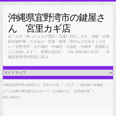
Skip
to
沖縄県宜野湾市の鍵屋さ
content
ん 宮里カギ店
あ！カギ！困ったらスグ電話！迅速に対応します。合鍵・出張
紛失鍵作製・カギあけ・交換・修理・取付などお任せくださ
い！宜野湾市・北中城村・中城村・北谷町・沖縄市・西原町な
どに出張します！ 夜間出張OK！ TEL.098-892-4273 沖
縄県宜野湾市野嵩2-35-3
沖縄県宜野湾市の鍵屋さん 宮里カギ店
ブログ
鍵作製>>各種鍵
ホーム金庫の暗証番号はわかっているが鍵がない 紛失鍵作製
IMG_9694-1