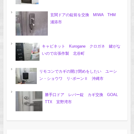
玄関ドアの錠前を交換 MIWA THM
浦添市
キャビネット Kurogane クロガネ 鍵がな
いので出張作製 北谷町
リモコンでカギの開け閉めをしたい ユーシ
ン・ショウワ リ･ボーンⅡ 沖縄市
勝手口ドア レバー錠 カギ交換 GOAL
TTX 宜野湾市